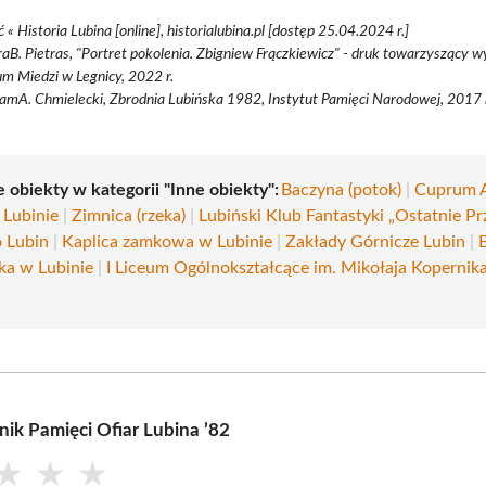
 « Historia Lubina [online], historialubina.pl [dostęp 25.04.2024 r.]
aB. Pietras, "Portret pokolenia. Zbigniew Frączkiewicz" - druk towarzyszący 
m Miedzi w Legnicy, 2022 r.
amA. Chmielecki, Zbrodnia Lubińska 1982, Instytut Pamięci Narodowej, 2017 
 obiekty w kategorii "Inne obiekty":
Baczyna (potok)
|
Cuprum 
 Lubinie
|
Zimnica (rzeka)
|
Lubiński Klub Fantastyki „Ostatnie Pr
o Lubin
|
Kaplica zamkowa w Lubinie
|
Zakłady Górnicze Lubin
|
a w Lubinie
|
I Liceum Ogólnokształcące im. Mikołaja Kopernik
ik Pamięci Ofiar Lubina ’82
★
★
★