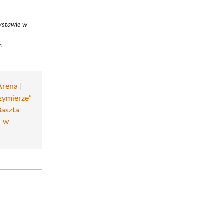
wystawie w
r.
Arena
|
zymierze”
Baszta
a w