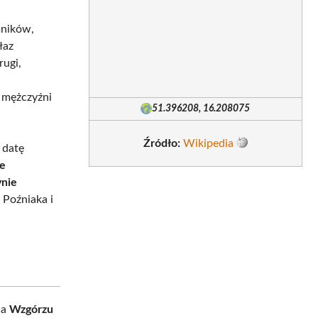
mników,
łaz
rugi,
a
i mężczyźni
51.396208, 16.208075
Źródło:
Wikipedia
 datę
ie
ynie
 Poźniaka i
na
Wzgórzu