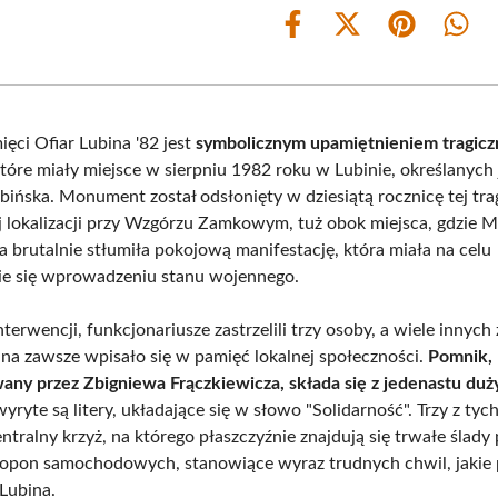
Share
Share
Share
Shar
on
on
on
on
Facebook
X
Pinterest
What
(Twitter)
ęci Ofiar Lubina '82 jest
symbolicznym upamiętnieniem tragic
które miały miejsce w sierpniu 1982 roku w Lubinie, określanych
bińska. Monument został odsłonięty w dziesiątą rocznicę tej tra
 lokalizacji przy Wzgórzu Zamkowym, tuż obok miejsca, gdzie Mi
 brutalnie stłumiła pokojową manifestację, która miała na celu
ie się wprowadzeniu stanu wojennego.
erwencji, funkcjonariusze zastrzelili trzy osoby, a wiele innych
 na zawsze wpisało się w pamięć lokalnej społeczności.
Pomnik,
any przez Zbigniewa Frączkiewicza, składa się z jedenastu duż
yryte są litery, układające się w słowo "Solidarność". Trzy z tyc
ntralny krzyż, na którego płaszczyźnie znajdują się trwałe ślad
opon samochodowych, stanowiące wyraz trudnych chwil, jakie p
Lubina.