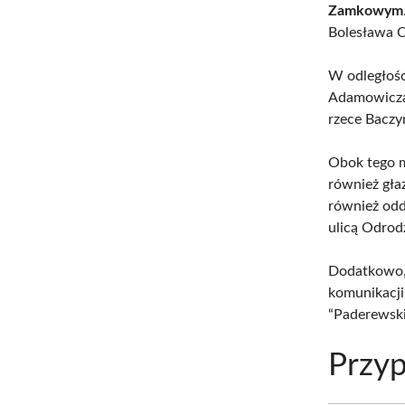
Zamkowym
Bolesława 
W odległoś
Adamowicza,
rzece Baczy
Obok tego m
również gła
również odd
ulicą Odrod
Dodatkowo, 
komunikacji
“Paderewski
Przyp