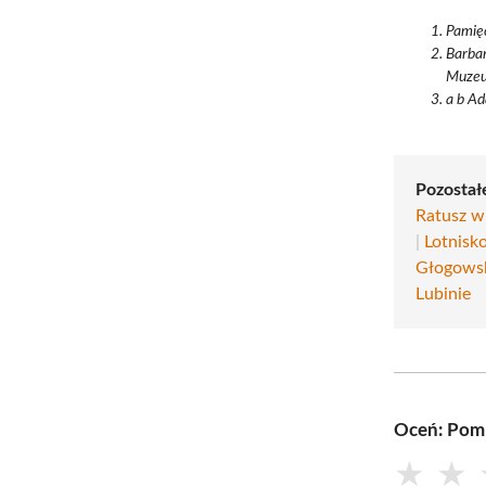
Pamięć
Barbar
Muzeu
a b Ad
Pozostałe
Ratusz w
|
Lotnisk
Głogowsk
Lubinie
Oceń: Pomn
★
★