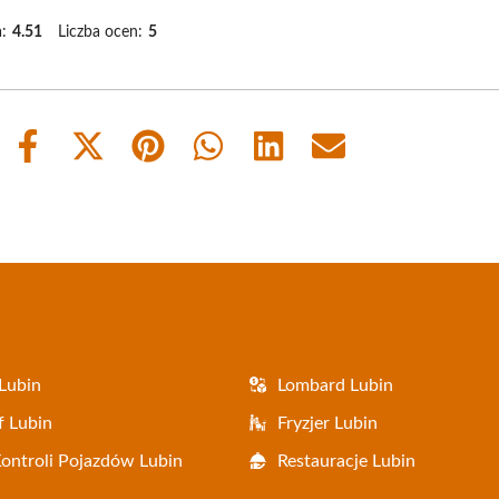
:
4.51
Liczba ocen:
5
Share
Share
Share
Share
Share
Share
on
on
on
on
on
on
Facebook
X
Pinterest
WhatsApp
LinkedIn
Email
(Twitter)
Lubin
Lombard Lubin
f Lubin
Fryzjer Lubin
Kontroli Pojazdów Lubin
Restauracje Lubin