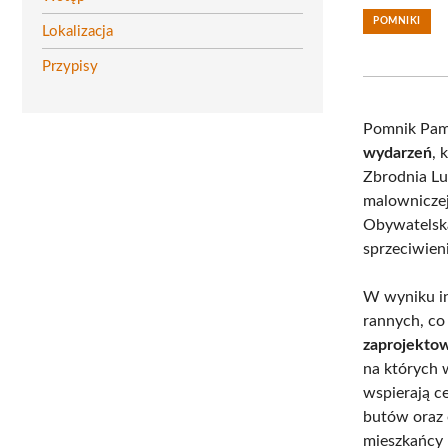
POMNIKI
Lokalizacja
Przypisy
Pomnik Pami
wydarzeń
, 
Zbrodnia Lu
malowniczej
Obywatelska
sprzeciwien
W wyniku int
rannych, co
zaprojektow
na których w
wspierają ce
butów oraz 
mieszkańcy 