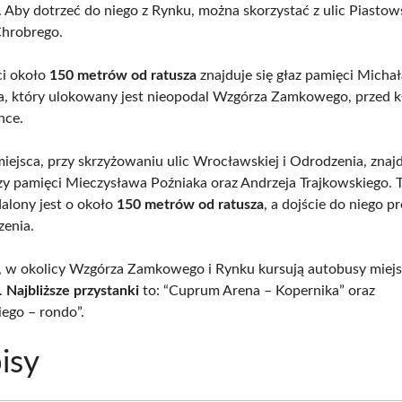
. Aby dotrzeć do niego z Rynku, można skorzystać z ulic Piastows
Chrobrego.
ci około
150 metrów od ratusza
znajduje się głaz pamięci Micha
 który ulokowany jest nieopodal Wzgórza Zamkowego, przed k
nce.
iejsca, przy skrzyżowaniu ulic Wrocławskiej i Odrodzenia, znajd
zy pamięci Mieczysława Poźniaka oraz Andrzeja Trajkowskiego. 
alony jest o około
150 metrów od ratusza
, a dojście do niego p
zenia.
w okolicy Wzgórza Zamkowego i Rynku kursują autobusy miejs
.
Najbliższe przystanki
to: “Cuprum Arena – Kopernika” oraz
ego – rondo”.
isy