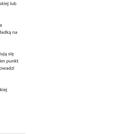
kiej lub
ła
ładką na
ują się
Ten punkt
rowadzi
kiej