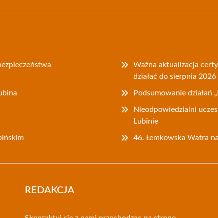
bezpieczeństwa
Ważna aktualizacja cer
działać do sierpnia 2026
ubina
Podsumowanie działań „
Nieodpowiedzialni uczes
Lubinie
bińskim
46. Łemkowska Watra na 
REDAKCJA
Skontaktuj się z nami przechodząc na stronę