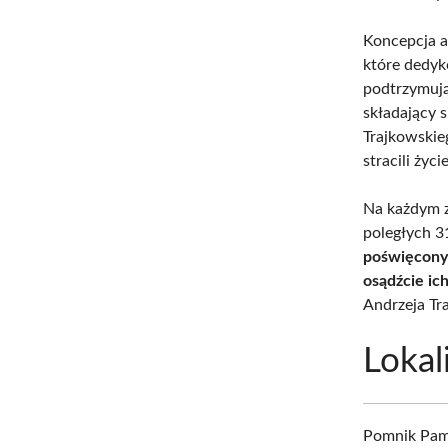
Koncepcja 
które dedyk
podtrzymują
składający 
Trajkowskie
stracili ży
Na każdym z
poległych 3
poświęcony
osądźcie ich
Andrzeja Tra
Lokal
Pomnik Pami