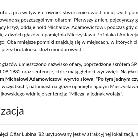
autora przewidywała również stworzenie dwóch mniejszych po
owane są poszczególnym ofiarom. Pierwszy z nich, pojedynczy g
cy krzyż, oddaje hołd Michałowi Adamowiczowi, podczas gdy d
się z dwóch głazów, upamiętnia Mieczysława Poźniaka i Andrzej
go. Oba mniejsze pomniki znajdują się w miejscach, w których c
cie przez brutalność służb mundurowych.
 głazów umieszczono nazwisko ofiary, poprzedzone skrótem ŚP,
1.08.1982 oraz sentencje, które mają głęboki wydźwięk.
Na głaz
m Michałowi Adamowiczowi wyryto słowa: "Po tym jednym cz
 wszystkich",
natomiast na głazie upamiętniającym Mieczysława
jkowskiego widnieje sentencja: "Milczą, a jednak wołają".
izacja
ęci Ofiar Lubina ’82 usytuowany jest w atrakcyjnej lokalizacji, 