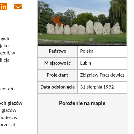
e
Share
Share
on
on
sApp
LinkedIn
Email
znych
 jako
Państwo
Polska
gedii, w
licja
Miejscowość
Lubin
Projektant
Zbigniew Frączkiewicz
Data odsłonięcia
31 sierpnia 1992
 zostało
ych głazów,
Położenie na mapie
h głazów
y podeszw
rzeszli