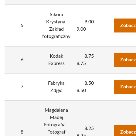
Sikora
Krystyna.
9.00
5
Zobacz
Zakład
9.00
fotograficzny
Kodak
8.75
6
Zobacz
Express
8.75
Fabryka
8.50
7
Zobacz
Zdjęć
8.50
Magdalena
Madej
Fotografia -
8.25
8
Fotograf
Zobacz
8.25