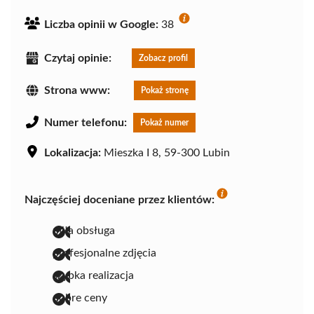
Liczba opinii w Google:
38
Czytaj opinie:
Zobacz profil
Strona www:
Pokaż stronę
Numer telefonu:
Pokaż numer
Lokalizacja:
Mieszka I 8, 59-300 Lubin
Najczęściej doceniane przez klientów:
miła obsługa
profesjonalne zdjęcia
szybka realizacja
dobre ceny