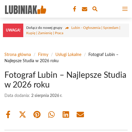
Przejdź
M
do
treści
Dołącz do nowej grupy
Lubin - Ogłoszenia | Sprzedam |
UWAGA!
Kupię | Zamienię | Praca
Strona główna
/
Firmy
/
Usługi Lokalne
/
Fotograf Lubin –
Najlepsze Studia w 2026 roku
Fotograf Lubin – Najlepsze Studia
w 2026 roku
Data dodania:
2 sierpnia 2026 r.
Share
Share
Share
Share
Share
Share
on
on
on
on
on
on
Facebook
X
Pinterest
WhatsApp
LinkedIn
Email
(Twitter)