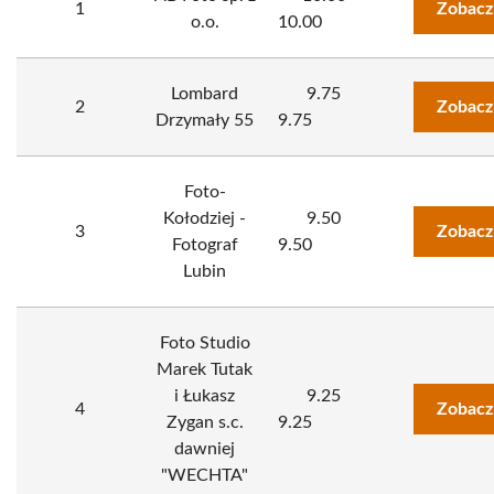
1
Zobacz
o.o.
10.00
Lombard
9.75
2
Zobacz
Drzymały 55
9.75
Foto-
Kołodziej -
9.50
3
Zobacz
Fotograf
9.50
Lubin
Foto Studio
Marek Tutak
i Łukasz
9.25
4
Zobacz
Zygan s.c.
9.25
dawniej
"WECHTA"