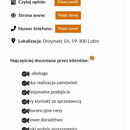
Czytaj opinie:
Zobacz profil
Strona www:
Pokaż stronę
Numer telefonu:
Pokaż numer
Lokalizacja:
Drzymały 1A, 59-300 Lubin
Najczęściej doceniane przez klientów:
miła obsługa
szybka realizacja zamówień
profesjonalne podejście
dobry kontakt ze sprzedawcą
konkurencyjne ceny
fachowe doradztwo
szeroki wybór asortymentu