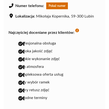
Numer telefonu:
Pokaż numer
Lokalizacja:
Mikołaja Kopernika, 59-300 Lubin
Najczęściej doceniane przez klientów:
profesjonalna obsługa
wysoka jakość zdjęć
szybkie wykonanie zdjęć
miła atmosfera
kompleksowa oferta usług
duży wybór ramek
dobry retusz zdjęć
dogodne terminy