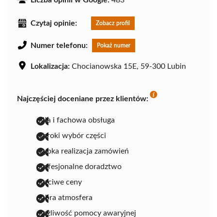
Liczba opinii w Google:
483
Czytaj opinie:
Zobacz profil
Numer telefonu:
Pokaż numer
Lokalizacja:
Chocianowska 15E, 59-300 Lubin
Najczęściej doceniane przez klientów:
miła i fachowa obsługa
szeroki wybór części
szybka realizacja zamówień
profesjonalne doradztwo
uczciwe ceny
dobra atmosfera
możliwość pomocy awaryjnej