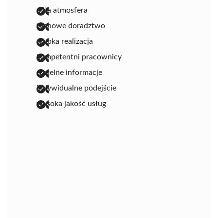
miła atmosfera
fachowe doradztwo
szybka realizacja
kompetentni pracownicy
rzetelne informacje
indywidualne podejście
wysoka jakość usług