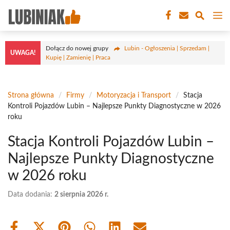
Przejdź
M
do
treści
Dołącz do nowej grupy
Lubin - Ogłoszenia | Sprzedam |
UWAGA!
Kupię | Zamienię | Praca
Strona główna
/
Firmy
/
Motoryzacja i Transport
/
Stacja
Kontroli Pojazdów Lubin – Najlepsze Punkty Diagnostyczne w 2026
roku
Stacja Kontroli Pojazdów Lubin –
Najlepsze Punkty Diagnostyczne
w 2026 roku
Data dodania:
2 sierpnia 2026 r.