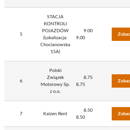
STACJA
KONTROLI
POJAZDÓW
9.00
5
Zobac
(Lokalizacja:
9.00
Chocianowska
15A)
Polski
Związek
8.75
6
Zobac
Motorowy Sp.
8.75
z o.o.
8.50
7
Kaizen Rent
Zobac
8.50