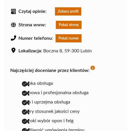
Czytaj opinie:
Zobacz profil
Strona www:
Pokaż stronę
Numer telefonu:
Pokaż numer
Lokalizacja:
Boczna 8, 59-300 Lubin
Najczęściej doceniane przez klientów:
szybka obsługa
fachowa i profesjonalna obsługa
miła i uprzejma obsługa
dobry stosunek jakości ceny
szeroki wybór opon i felg
możliwość umówienia terminu