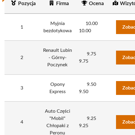
Pozycja
Firma
Ocena
Wizyt
Myjnia
10.00
1
Zobac
bezdotykowa
10.00
Renault Lubin
9.75
2
- Górny-
Zobac
9.75
Poczynek
Opony
9.50
3
Zobac
Express
9.50
Auto Części
"Mobil"
9.25
4
Zobac
Chłopaki z
9.25
Peronu