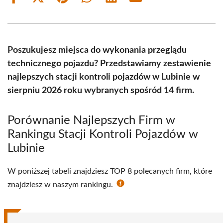
Share
Share
Share
Share
Share
Share
on
on
on
on
on
on
Facebook
X
Pinterest
WhatsApp
LinkedIn
Email
(Twitter)
Poszukujesz miejsca do wykonania przeglądu
technicznego pojazdu? Przedstawiamy zestawienie
najlepszych stacji kontroli pojazdów w Lubinie w
sierpniu 2026 roku wybranych spośród 14 firm.
Porównanie Najlepszych Firm w
Rankingu Stacji Kontroli Pojazdów w
Lubinie
W poniższej tabeli znajdziesz TOP 8 polecanych firm, które
znajdziesz w naszym rankingu.