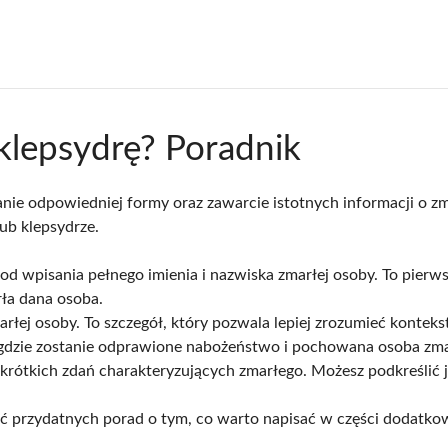
 klepsydrę? Poradnik
ie odpowiedniej formy oraz zawarcie istotnych informacji o zmar
ub klepsydrze.
 od wpisania pełnego imienia i nazwiska zmarłej osoby. To pier
rła dana osoba.
ej osoby. To szczegół, który pozwala lepiej zrozumieć kontekst 
e, gdzie zostanie odprawione nabożeństwo i pochowana osoba zma
 krótkich zdań charakteryzujących zmarłego. Możesz podkreślić j
ć przydatnych porad o tym, co warto napisać w części dodatkow