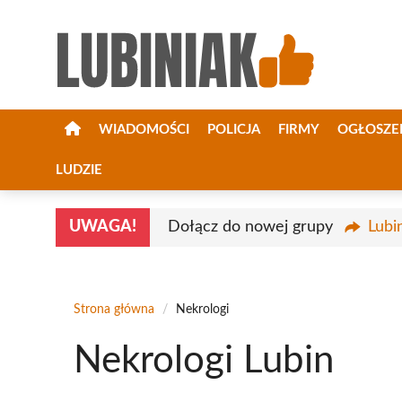
Przejdź
do
treści
WIADOMOŚCI
POLICJA
FIRMY
OGŁOSZE
LUDZIE
UWAGA!
Dołącz do nowej grupy
Lubi
Strona główna
/
Nekrologi
Nekrologi Lubin