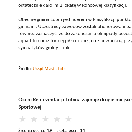
ostatecznie dało im 2 lokatę w końcowej klasyfikacji.
Obecnie gmina Lubin jest liderem w klasyfikacji punkt
gminami. Uczestnicy zawodów zostali uhonorowani p
również zaznaczyć, że do zakończenia olimpiady pozost
aquathlon oraz turniej piłki nożnej, co z pewnością pr
sympatyków gminy Lubin.
Źródło:
Urząd Miasta Lubin
Oceń: Reprezentacja Lubina zajmuje drugie miejsc
Sportowej
★
★
★
★
★
Średnia ocena:
4.9
Liczba ocen:
14