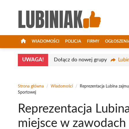
Przejdź
do
treści
WIADOMOŚCI
POLICJA
FIRMY
OGŁOSZENI
UWAGA!
Dołącz do nowej grupy
Lubi
Strona główna
/
Wiadomości
/
Reprezentacja Lubina zajmu
Sportowej
Reprezentacja Lubina
miejsce w zawodach 