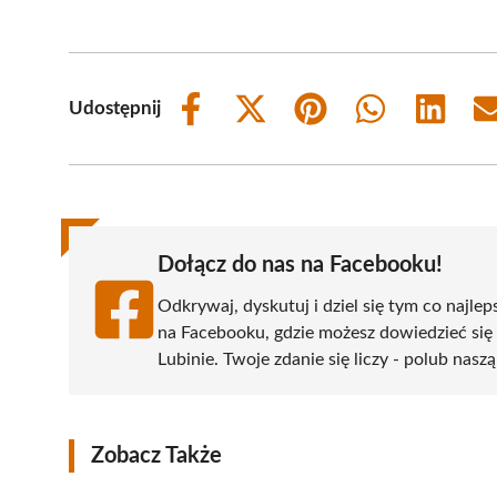
Udostępnij
Share
Share
Share
Share
Share
on
on
on
on
on
Facebook
X
Pinterest
WhatsApp
LinkedIn
(Twitter)
Dołącz do nas na Facebooku!
Odkrywaj, dyskutuj i dziel się tym co najlep
na Facebooku, gdzie możesz dowiedzieć się
Lubinie. Twoje zdanie się liczy - polub naszą
Zobacz Także