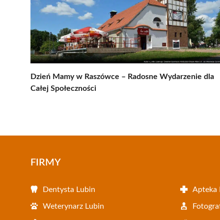
Dzień Mamy w Raszówce – Radosne Wydarzenie dla
Całej Społeczności
FIRMY
Dentysta Lubin
Apteka 
Weterynarz Lubin
Fotogra