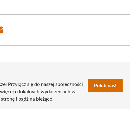
Share
on
Email
sze! Przyłącz się do naszej społeczności
Polub nas!
 więcej o lokalnych wydarzeniach w
 stronę i bądź na bieżąco!