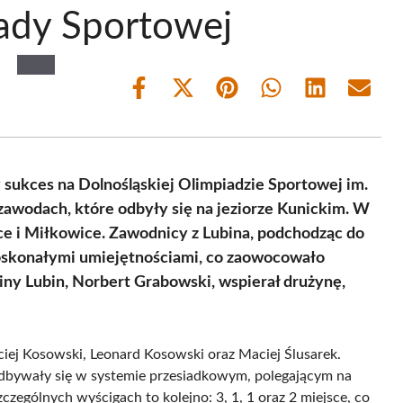
iady Sportowej
Share
Share
Share
Share
Share
Share
on
on
on
on
on
on
Facebook
X
Pinterest
WhatsApp
LinkedIn
Email
(Twitter)
 sukces na Dolnośląskiej Olimpiadzie Sportowej im.
zawodach, które odbyły się na jeziorze Kunickim. W
nice i Miłkowice. Zawodnicy z Lubina, podchodząc do
doskonałymi umiejętnościami, co zaowocowało
iny Lubin, Norbert Grabowski, wspierał drużynę,
iej Kosowski, Leonard Kosowski oraz Maciej Ślusarek.
odbywały się w systemie przesiadkowym, polegającym na
czególnych wyścigach to kolejno: 3, 1, 1 oraz 2 miejsce, co