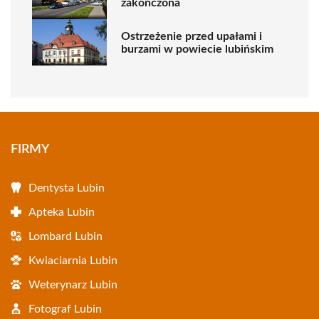
zakończona
Ostrzeżenie przed upałami i
burzami w powiecie lubińskim
FIRMY
Dentysta Lubin
Apteka Lubin
Lombard Lubin
Kwiaciarnia Lubin
Weterynarz Lubin
Fotograf Lubin