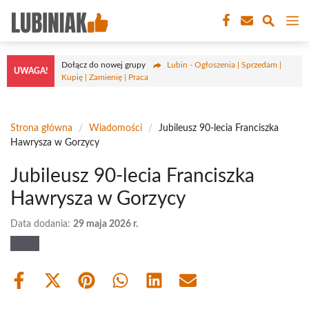
Przejdź
M
do
treści
Dołącz do nowej grupy
Lubin - Ogłoszenia | Sprzedam |
UWAGA!
Kupię | Zamienię | Praca
Strona główna
/
Wiadomości
/
Jubileusz 90-lecia Franciszka
Hawrysza w Gorzycy
Jubileusz 90-lecia Franciszka
Hawrysza w Gorzycy
Data dodania:
29 maja 2026 r.
Share
Share
Share
Share
Share
Share
on
on
on
on
on
on
Facebook
X
Pinterest
WhatsApp
LinkedIn
Email