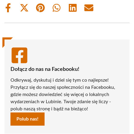
Share
Share
Share
Share
Share
Share
on
on
on
on
on
on
Facebook
X
Pinterest
WhatsApp
LinkedIn
Email
(Twitter)
Dołącz do nas na Facebooku!
Odkrywaj, dyskutuj i dziel się tym co najlepsze!
Przyłącz się do naszej społeczności na Facebooku,
gdzie możesz dowiedzieć się więcej o lokalnych
wydarzeniach w Lubinie. Twoje zdanie się liczy -
polub naszą stronę i bądź na bieżąco!
Polub nas!