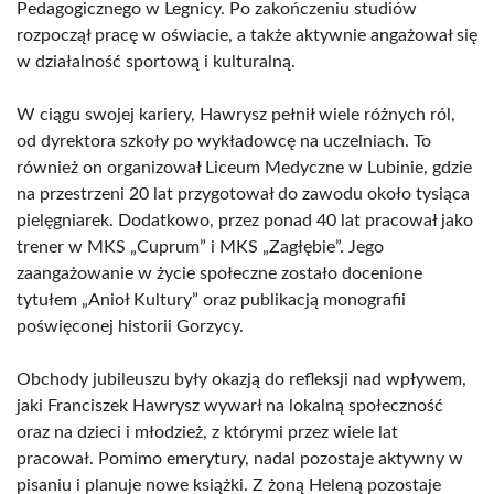
Pedagogicznego w Legnicy. Po zakończeniu studiów
rozpoczął pracę w oświacie, a także aktywnie angażował się
w działalność sportową i kulturalną.
W ciągu swojej kariery, Hawrysz pełnił wiele różnych ról,
od dyrektora szkoły po wykładowcę na uczelniach. To
również on organizował Liceum Medyczne w Lubinie, gdzie
na przestrzeni 20 lat przygotował do zawodu około tysiąca
pielęgniarek. Dodatkowo, przez ponad 40 lat pracował jako
trener w MKS „Cuprum” i MKS „Zagłębie”. Jego
zaangażowanie w życie społeczne zostało docenione
tytułem „Anioł Kultury” oraz publikacją monografii
poświęconej historii Gorzycy.
Obchody jubileuszu były okazją do refleksji nad wpływem,
jaki Franciszek Hawrysz wywarł na lokalną społeczność
oraz na dzieci i młodzież, z którymi przez wiele lat
pracował. Pomimo emerytury, nadal pozostaje aktywny w
pisaniu i planuje nowe książki. Z żoną Heleną pozostaje