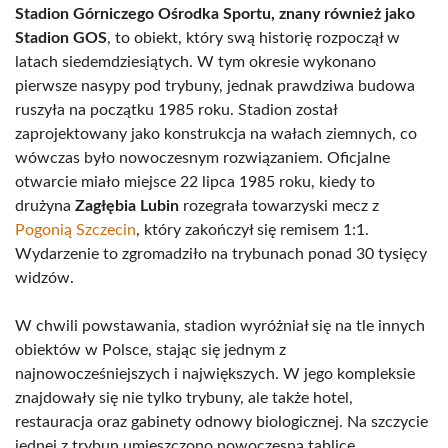
Stadion Górniczego Ośrodka Sportu, znany również jako
Stadion GOS
, to obiekt, który swą historię rozpoczął w
latach siedemdziesiątych. W tym okresie wykonano
pierwsze nasypy pod trybuny, jednak prawdziwa budowa
ruszyła na początku 1985 roku. Stadion został
zaprojektowany jako konstrukcja na wałach ziemnych, co
wówczas było nowoczesnym rozwiązaniem. Oficjalne
otwarcie miało miejsce 22 lipca 1985 roku, kiedy to
drużyna
Zagłębia Lubin
rozegrała towarzyski mecz z
Pogonią Szczecin
, który zakończył się remisem 1:1.
Wydarzenie to zgromadziło na trybunach ponad 30 tysięcy
widzów.
W chwili powstawania, stadion wyróżniał się na tle innych
obiektów w Polsce, stając się jednym z
najnowocześniejszych i największych. W jego kompleksie
znajdowały się nie tylko trybuny, ale także hotel,
restauracja oraz gabinety odnowy biologicznej. Na szczycie
jednej z trybun umieszczono nowoczesną tablicę