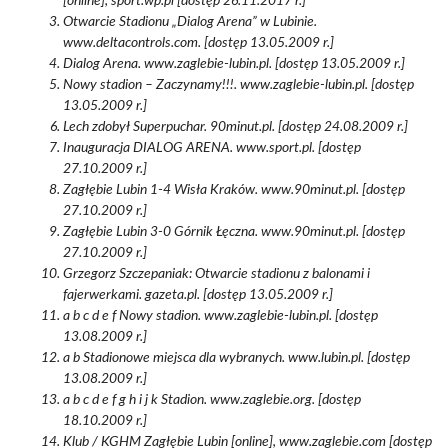
[online], sport.wp.pl [dostęp 26.11.2017 r.]
Otwarcie Stadionu „Dialog Arena” w Lubinie.
www.deltacontrols.com. [dostęp 13.05.2009 r.]
Dialog Arena. www.zaglebie-lubin.pl. [dostęp 13.05.2009 r.]
Nowy stadion – Zaczynamy!!!. www.zaglebie-lubin.pl. [dostęp
13.05.2009 r.]
Lech zdobył Superpuchar. 90minut.pl. [dostęp 24.08.2009 r.]
Inauguracja DIALOG ARENA. www.sport.pl. [dostęp
27.10.2009 r.]
Zagłębie Lubin 1-4 Wisła Kraków. www.90minut.pl. [dostęp
27.10.2009 r.]
Zagłębie Lubin 3-0 Górnik Łęczna. www.90minut.pl. [dostęp
27.10.2009 r.]
Grzegorz Szczepaniak: Otwarcie stadionu z balonami i
fajerwerkami. gazeta.pl. [dostęp 13.05.2009 r.]
a b c d e f Nowy stadion. www.zaglebie-lubin.pl. [dostęp
13.08.2009 r.]
a b Stadionowe miejsca dla wybranych. www.lubin.pl. [dostęp
13.08.2009 r.]
a b c d e f g h i j k Stadion. www.zaglebie.org. [dostęp
18.10.2009 r.]
Klub / KGHM Zagłębie Lubin [online], www.zaglebie.com [dostęp