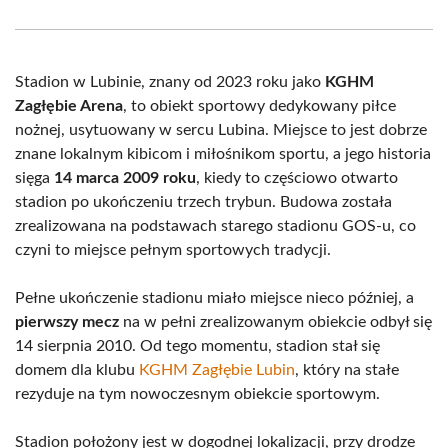
Facebook
X
Pinterest
WhatsApp
LinkedIn
Email
(Twitter)
Stadion w Lubinie, znany od 2023 roku jako
KGHM
Zagłębie Arena
, to obiekt sportowy dedykowany piłce
nożnej, usytuowany w sercu Lubina. Miejsce to jest dobrze
znane lokalnym kibicom i miłośnikom sportu, a jego historia
sięga
14 marca 2009 roku
, kiedy to częściowo otwarto
stadion po ukończeniu trzech trybun. Budowa została
zrealizowana na podstawach starego stadionu GOS-u, co
czyni to miejsce pełnym sportowych tradycji.
Pełne ukończenie stadionu miało miejsce nieco później, a
pierwszy mecz
na w pełni zrealizowanym obiekcie odbył się
14 sierpnia 2010. Od tego momentu, stadion stał się
domem dla klubu
KGHM Zagłębie Lubin
, który na stałe
rezyduje na tym nowoczesnym obiekcie sportowym.
Stadion położony jest w dogodnej lokalizacji, przy drodze