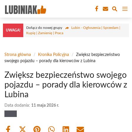
Przejdź
M
do
treści
Dołącz do nowej grupy
Lubin - Ogłoszenia | Sprzedam |
UWAGA!
Kupię | Zamienię | Praca
Strona główna
/
Kronika Policyjna
/
Zwiększ bezpieczeństwo
swojego pojazdu – porady dla kierowców z Lubina
Zwiększ bezpieczeństwo swojego
pojazdu – porady dla kierowców z
Lubina
Data dodania:
11 maja 2026 r.
Share
Share
Share
Share
Share
Share