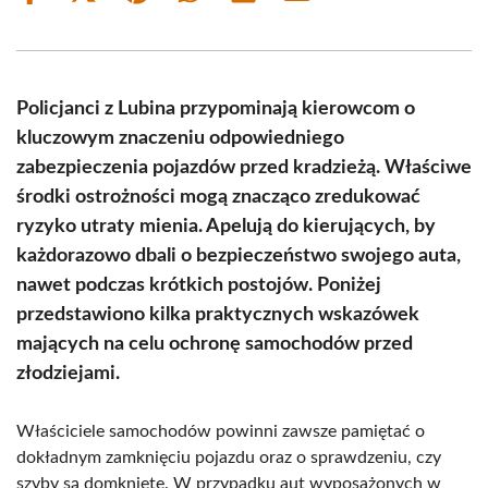
on
on
on
on
on
on
Facebook
X
Pinterest
WhatsApp
LinkedIn
Email
(Twitter)
Policjanci z Lubina przypominają kierowcom o
kluczowym znaczeniu odpowiedniego
zabezpieczenia pojazdów przed kradzieżą. Właściwe
środki ostrożności mogą znacząco zredukować
ryzyko utraty mienia. Apelują do kierujących, by
każdorazowo dbali o bezpieczeństwo swojego auta,
nawet podczas krótkich postojów. Poniżej
przedstawiono kilka praktycznych wskazówek
mających na celu ochronę samochodów przed
złodziejami.
Właściciele samochodów powinni zawsze pamiętać o
dokładnym zamknięciu pojazdu oraz o sprawdzeniu, czy
szyby są domknięte. W przypadku aut wyposażonych w