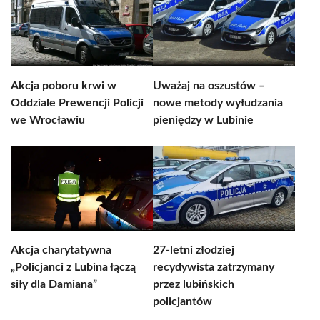
Akcja poboru krwi w
Uważaj na oszustów –
Oddziale Prewencji Policji
nowe metody wyłudzania
we Wrocławiu
pieniędzy w Lubinie
Akcja charytatywna
27-letni złodziej
„Policjanci z Lubina łączą
recydywista zatrzymany
siły dla Damiana”
przez lubińskich
policjantów