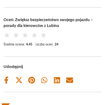
Oceń: Zwiększ bezpieczeństwo swojego pojazdu –
porady dla kierowców z Lubina
★
★
★
★
★
Średnia ocena:
4.45
Liczba ocen:
24
Udostępnij
Share
Share
Share
Share
Share
Share
on
on
on
on
on
on
Facebook
X
Pinterest
WhatsApp
LinkedIn
Email
(Twitter)