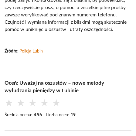
podejrzanych kontaktować się z bliskimi, by potwierdzić,
czy rzeczywiście proszą o pomoc, a wszelkie pilne prośby
zawsze weryfikować pod znanym numerem telefonu.
Czujność i wymiana informacji z bliskimi mogą skutecznie
pomóc w uniknięciu oszustw i utraty oszczędności.
Źródło:
Policja Lubin
Oceń: Uważaj na oszustów – nowe metody
wyłudzania pieniędzy w Lubinie
★
★
★
★
★
Średnia ocena:
4.96
Liczba ocen:
19