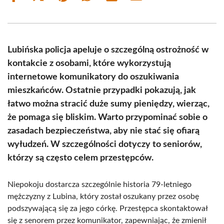
on
on
on
on
on
on
Facebook
X
Pinterest
WhatsApp
LinkedIn
Email
(Twitter)
Lubińska policja apeluje o szczególną ostrożność w
kontakcie z osobami, które wykorzystują
internetowe komunikatory do oszukiwania
mieszkańców. Ostatnie przypadki pokazują, jak
łatwo można stracić duże sumy pieniędzy, wierząc,
że pomaga się bliskim. Warto przypominać sobie o
zasadach bezpieczeństwa, aby nie stać się ofiarą
wyłudzeń. W szczególności dotyczy to seniorów,
którzy są często celem przestępców.
Niepokoju dostarcza szczególnie historia 79-letniego
mężczyzny z Lubina, który został oszukany przez osobę
podszywającą się za jego córkę. Przestępca skontaktował
się z senorem przez komunikator, zapewniając, że zmienił