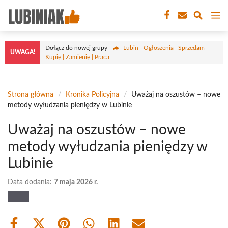
Przejdź
M
do
treści
Dołącz do nowej grupy
Lubin - Ogłoszenia | Sprzedam |
UWAGA!
Kupię | Zamienię | Praca
Strona główna
/
Kronika Policyjna
/
Uważaj na oszustów – nowe
metody wyłudzania pieniędzy w Lubinie
Uważaj na oszustów – nowe
metody wyłudzania pieniędzy w
Lubinie
Data dodania:
7 maja 2026 r.
Share
Share
Share
Share
Share
Share