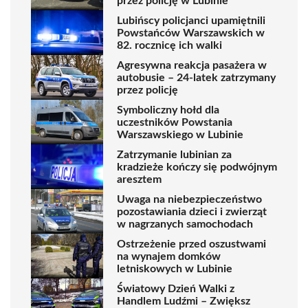
przez policję w Lubinie
Lubińscy policjanci upamiętnili
Powstańców Warszawskich w
82. rocznicę ich walki
Agresywna reakcja pasażera w
autobusie – 24-latek zatrzymany
przez policję
Symboliczny hołd dla
uczestników Powstania
Warszawskiego w Lubinie
Zatrzymanie lubinian za
kradzieże kończy się podwójnym
aresztem
Uwaga na niebezpieczeństwo
pozostawiania dzieci i zwierząt
w nagrzanych samochodach
Ostrzeżenie przed oszustwami
na wynajem domków
letniskowych w Lubinie
Światowy Dzień Walki z
Handlem Ludźmi – Zwiększ