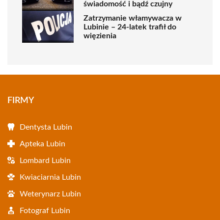
świadomość i bądź czujny
Zatrzymanie włamywacza w
Lubinie – 24-latek trafił do
więzienia
FIRMY
Dentysta Lubin
Apteka Lubin
Lombard Lubin
Kwiaciarnia Lubin
Weterynarz Lubin
Fotograf Lubin