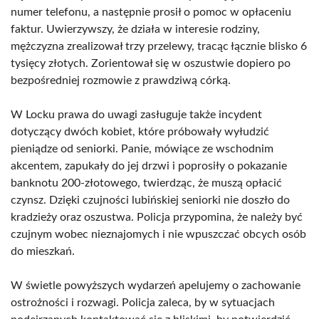
numer telefonu, a następnie prosił o pomoc w opłaceniu
faktur. Uwierzywszy, że działa w interesie rodziny,
mężczyzna zrealizował trzy przelewy, tracąc łącznie blisko 6
tysięcy złotych. Zorientował się w oszustwie dopiero po
bezpośredniej rozmowie z prawdziwą córką.
W Locku prawa do uwagi zasługuje także incydent
dotyczący dwóch kobiet, które próbowały wyłudzić
pieniądze od seniorki. Panie, mówiące ze wschodnim
akcentem, zapukały do jej drzwi i poprosiły o pokazanie
banknotu 200-złotowego, twierdząc, że muszą opłacić
czynsz. Dzięki czujności lubińskiej seniorki nie doszło do
kradzieży oraz oszustwa. Policja przypomina, że należy być
czujnym wobec nieznajomych i nie wpuszczać obcych osób
do mieszkań.
W świetle powyższych wydarzeń apelujemy o zachowanie
ostrożności i rozwagi. Policja zaleca, by w sytuacjach