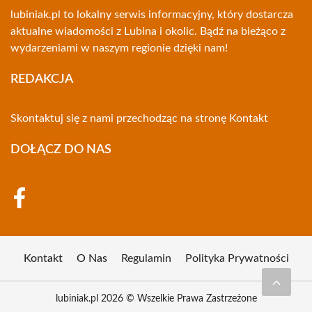
lubiniak.pl to lokalny serwis informacyjny, który dostarcza
aktualne wiadomości z Lubina i okolic. Bądź na bieżąco z
wydarzeniami w naszym regionie dzięki nam!
REDAKCJA
Skontaktuj się z nami przechodząc na stronę
Kontakt
DOŁĄCZ DO NAS
Kontakt
O Nas
Regulamin
Polityka Prywatności
lubiniak.pl 2026 © Wszelkie Prawa Zastrzeżone