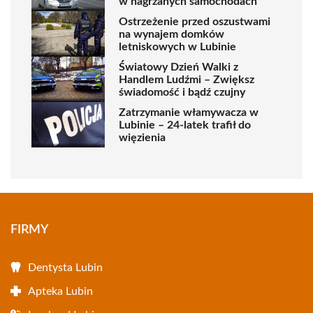
w nagrzanych samochodach
Ostrzeżenie przed oszustwami
na wynajem domków
letniskowych w Lubinie
Światowy Dzień Walki z
Handlem Ludźmi – Zwiększ
świadomość i bądź czujny
Zatrzymanie włamywacza w
Lubinie – 24-latek trafił do
więzienia
FIRMY
Dentysta Lubin
Apteka Lubin