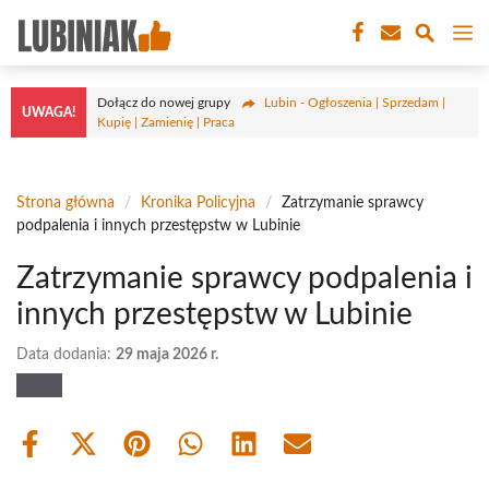
Przejdź
M
do
treści
Dołącz do nowej grupy
Lubin - Ogłoszenia | Sprzedam |
UWAGA!
Kupię | Zamienię | Praca
Strona główna
/
Kronika Policyjna
/
Zatrzymanie sprawcy
podpalenia i innych przestępstw w Lubinie
Zatrzymanie sprawcy podpalenia i
innych przestępstw w Lubinie
Data dodania:
29 maja 2026 r.
Share
Share
Share
Share
Share
Share
on
on
on
on
on
on
Facebook
X
Pinterest
WhatsApp
LinkedIn
Email