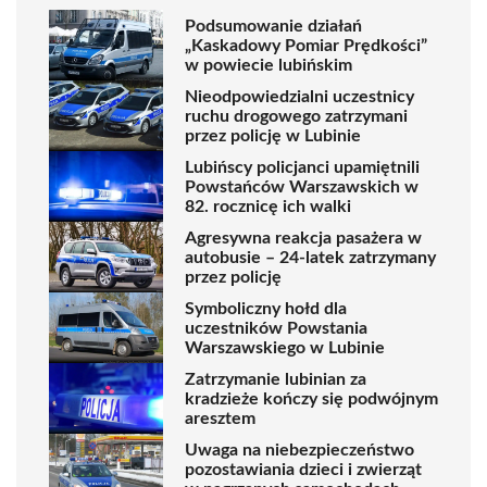
Podsumowanie działań
„Kaskadowy Pomiar Prędkości”
w powiecie lubińskim
Nieodpowiedzialni uczestnicy
ruchu drogowego zatrzymani
przez policję w Lubinie
Lubińscy policjanci upamiętnili
Powstańców Warszawskich w
82. rocznicę ich walki
Agresywna reakcja pasażera w
autobusie – 24-latek zatrzymany
przez policję
Symboliczny hołd dla
uczestników Powstania
Warszawskiego w Lubinie
Zatrzymanie lubinian za
kradzieże kończy się podwójnym
aresztem
Uwaga na niebezpieczeństwo
pozostawiania dzieci i zwierząt