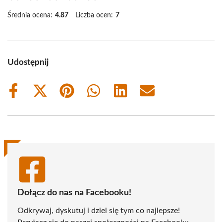
Średnia ocena:
4.87
Liczba ocen:
7
Udostępnij
Share
Share
Share
Share
Share
Share
on
on
on
on
on
on
Facebook
X
Pinterest
WhatsApp
LinkedIn
Email
(Twitter)
Dołącz do nas na Facebooku!
Odkrywaj, dyskutuj i dziel się tym co najlepsze!