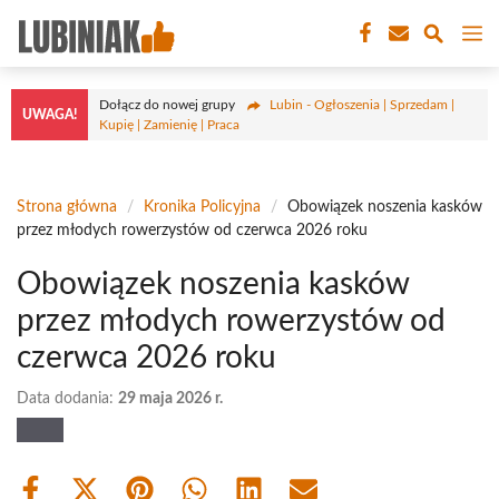
Przejdź
M
do
treści
Dołącz do nowej grupy
Lubin - Ogłoszenia | Sprzedam |
UWAGA!
Kupię | Zamienię | Praca
Strona główna
/
Kronika Policyjna
/
Obowiązek noszenia kasków
przez młodych rowerzystów od czerwca 2026 roku
Obowiązek noszenia kasków
przez młodych rowerzystów od
czerwca 2026 roku
Data dodania:
29 maja 2026 r.
Share
Share
Share
Share
Share
Share