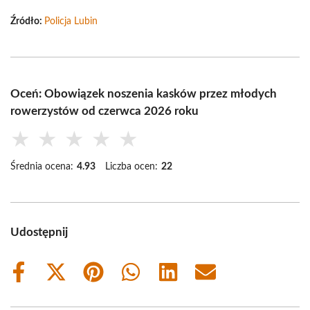
Źródło:
Policja Lubin
Oceń: Obowiązek noszenia kasków przez młodych
rowerzystów od czerwca 2026 roku
★
★
★
★
★
Średnia ocena:
4.93
Liczba ocen:
22
Udostępnij
Share
Share
Share
Share
Share
Share
on
on
on
on
on
on
Facebook
X
Pinterest
WhatsApp
LinkedIn
Email
(Twitter)