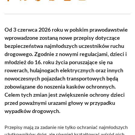
on
on
on
on
on
on
Facebook
X
Pinterest
WhatsApp
LinkedIn
Email
(Twitter)
Od 3 czerwca 2026 roku w polskim prawodawstwie
wprowadzone zostaną nowe przepisy dotyczące
bezpieczeństwa najmłodszych uczestników ruchu
drogowego. Zgodnie z nowymi regulacjami, dzieci i
młodzież do 16. roku życia poruszające się na
rowerach, hulajnogach elektrycznych oraz innych
nowoczesnych pojazdach transportowych będą
zobowiązane do noszenia kasków ochronnych.
Celem tych zmian jest zwiększenie ochrony dzieci
przed poważnymi urazami głowy w przypadku
wypadków drogowych.
Przepisy mają za zadanie nie tylko ochraniać najmłodszych
użytkowników dróg, ale również kształtować wśród nich