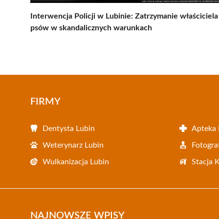
Interwencja Policji w Lubinie: Zatrzymanie właściciela
psów w skandalicznych warunkach
FIRMY
Dentysta Lubin
Apteka 
Weterynarz Lubin
Fotogra
Wulkanizacja Lubin
Stacja 
NAJNOWSZE WPISY