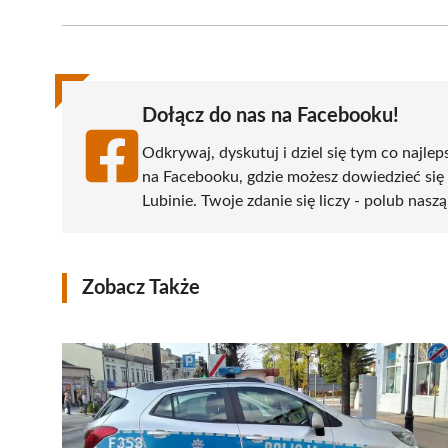
Facebook
X
Pinterest
WhatsApp
LinkedIn
(Twitter)
Dołącz do nas na Facebooku!
Odkrywaj, dyskutuj i dziel się tym co najlep
na Facebooku, gdzie możesz dowiedzieć się
Lubinie. Twoje zdanie się liczy - polub naszą
Zobacz Także