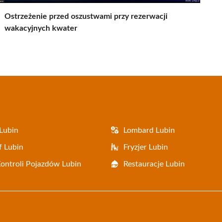
Ostrzeżenie przed oszustwami przy rezerwacji
wakacyjnych kwater
Lubin
Lombard Lubin
f Lubin
Fryzjer Lubin
Kontroli Pojazdów Lubin
Restauracje Lubin