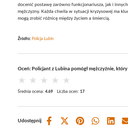
docenić postawę zarówno funkcjonariusza, jak i innych 
mężczyzny. Każda chwila w sytuacji kryzysowej ma klu
mogą zrobić różnicę między życiem a śmiercią.
Źródło:
Policja Lubin
Oceń: Policjant z Lubina pomógł mężczyźnie, który 
★
★
★
★
★
Średnia ocena:
4.69
Liczba ocen:
17
Udostępnij
Share
Share
Share
Share
Share
on
on
on
on
on