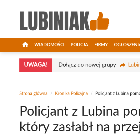
Przejdź
do
treści
WIADOMOŚCI
POLICJA
FIRMY
OGŁOSZENI
UWAGA!
Dołącz do nowej grupy
Lubi
Strona główna
/
Kronika Policyjna
/
Policjant z Lubina pomó
Policjant z Lubina p
który zasłabł na prze