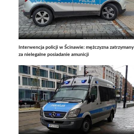
Interwencja policji w Ścinawie: mężczyzna zatrzymany
za nielegalne posiadanie amunicji