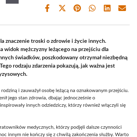
Share
Share
Share
Share
Share
Share
on
on
on
on
on
on
Facebook
X
Pinterest
WhatsApp
LinkedIn
Email
(Twitter)
a znaczenie troski o zdrowie i życie innych.
na widok mężczyzny leżącego na przejściu dla
y innych świadków, poszkodowany otrzymał niezbędną
go rodzaju zdarzenia pokazują, jak ważna jest
ryzysowych.
z rodziną i zauważył osobę leżącą na oznakowanym przejściu.
enił jego stan zdrowia, dbając jednocześnie o
inspirowały innych odziedziczy, którzy również włączyli się
 ratowników medycznych, którzy podjęli dalsze czynności
oc innym nie kończy się z chwilą zakończenia służby. Warto