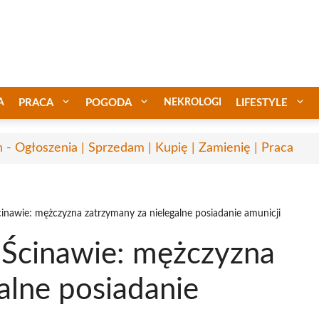
A
PRACA
POGODA
NEKROLOGI
LIFESTYLE
n - Ogłoszenia | Sprzedam | Kupię | Zamienię | Praca
Ścinawie: mężczyzna zatrzymany za nielegalne posiadanie amunicji
w Ścinawie: mężczyzna
alne posiadanie