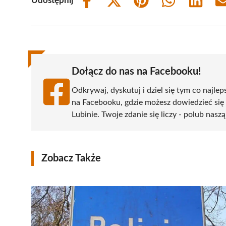
Udostępnij
Share
Share
Share
Share
Share
on
on
on
on
on
Facebook
X
Pinterest
WhatsApp
LinkedIn
(Twitter)
Dołącz do nas na Facebooku!
Odkrywaj, dyskutuj i dziel się tym co najlep
na Facebooku, gdzie możesz dowiedzieć się
Lubinie. Twoje zdanie się liczy - polub naszą
Zobacz Także