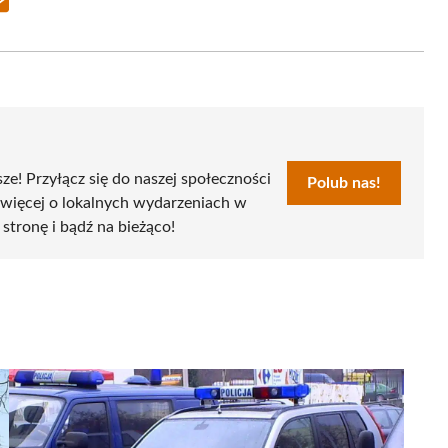
Share
on
Email
sze! Przyłącz się do naszej społeczności
Polub nas!
 więcej o lokalnych wydarzeniach w
 stronę i bądź na bieżąco!