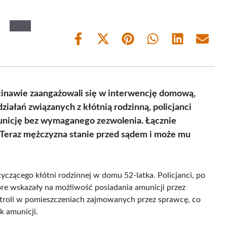
Share
Share
Share
Share
Share
Share
on
on
on
on
on
on
Facebook
X
Pinterest
WhatsApp
LinkedIn
Email
(Twitter)
 Ścinawie zaangażowali się w interwencję domową,
ziałań związanych z kłótnią rodzinną, policjanci
municję bez wymaganego zezwolenia. Łącznie
. Teraz mężczyzna stanie przed sądem i może mu
yczącego kłótni rodzinnej w domu 52-latka. Policjanci, po
tóre wskazały na możliwość posiadania amunicji przez
ntroli w pomieszczeniach zajmowanych przez sprawcę, co
k amunicji.