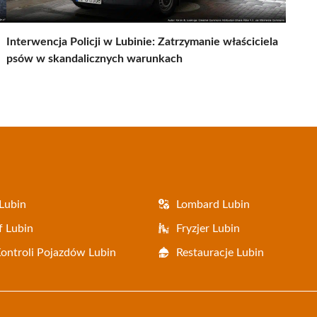
Interwencja Policji w Lubinie: Zatrzymanie właściciela
psów w skandalicznych warunkach
Lubin
Lombard Lubin
f Lubin
Fryzjer Lubin
Kontroli Pojazdów Lubin
Restauracje Lubin