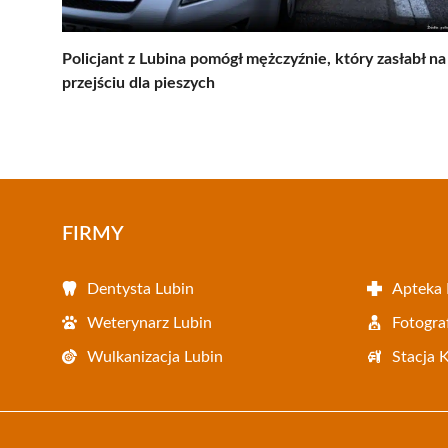
Policjant z Lubina pomógł mężczyźnie, który zasłabł na
przejściu dla pieszych
FIRMY
Dentysta Lubin
Apteka 
Weterynarz Lubin
Fotogra
Wulkanizacja Lubin
Stacja 