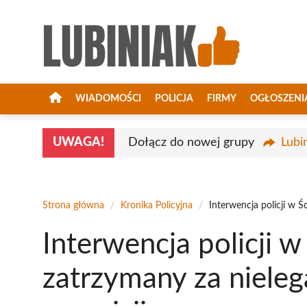
Przejdź
do
treści
WIADOMOŚCI
POLICJA
FIRMY
OGŁOSZENI
UWAGA!
Dołącz do nowej grupy
Lubi
Strona główna
/
Kronika Policyjna
/
Interwencja policji w 
Interwencja policji 
zatrzymany za nieleg