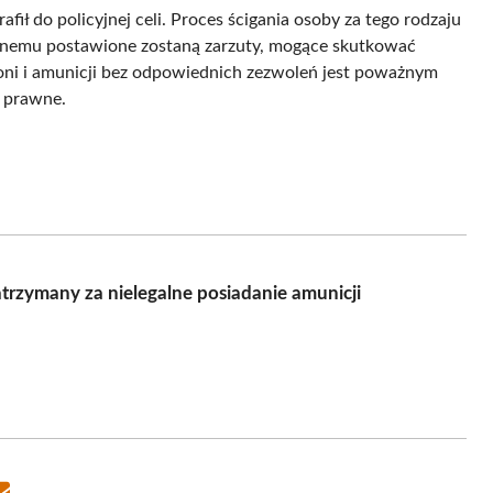
fił do policyjnej celi. Proces ścigania osoby za tego rodzaju
rzanemu postawione zostaną zarzuty, mogące skutkować
roni i amunicji bez odpowiednich zezwoleń jest poważnym
 prawne.
atrzymany za nielegalne posiadanie amunicji