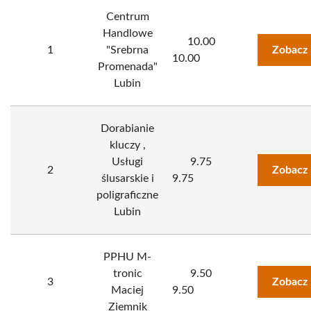
Centrum
Handlowe
10.00
1
"Srebrna
Zobacz 
10.00
Promenada"
Lubin
Dorabianie
kluczy ,
Usługi
9.75
2
Zobacz 
ślusarskie i
9.75
poligraficzne
Lubin
PPHU M-
tronic
9.50
3
Zobacz 
Maciej
9.50
Ziemnik