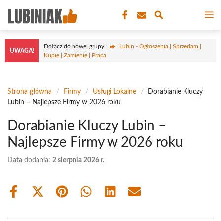
Przejdź
M
do
treści
Dołącz do nowej grupy
Lubin - Ogłoszenia | Sprzedam |
UWAGA!
Kupię | Zamienię | Praca
Strona główna
/
Firmy
/
Usługi Lokalne
/
Dorabianie Kluczy
Lubin – Najlepsze Firmy w 2026 roku
Dorabianie Kluczy Lubin –
Najlepsze Firmy w 2026 roku
Data dodania:
2 sierpnia 2026 r.
Share
Share
Share
Share
Share
Share
on
on
on
on
on
on
Facebook
X
Pinterest
WhatsApp
LinkedIn
Email
(Twitter)