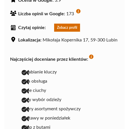
Ocena w Google:
3.9
Liczba opinii w Google:
173
Czytaj opinie:
Zobacz profil
Lokalizacja:
Mikołaja Kopernika 17, 59-300 Lubin
Najczęściej doceniane przez klientów:
dorabianie kluczy
miła obsługa
tanie ciuchy
duży wybór odzieży
dobry asortyment spożywczy
dostawy w poniedziałek
sklep z butami