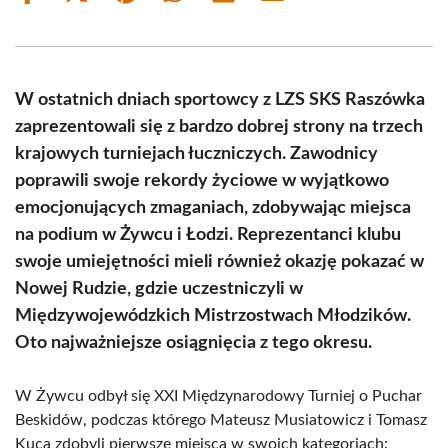
on
on
on
on
on
on
Facebook
X
Pinterest
WhatsApp
LinkedIn
Email
(Twitter)
W ostatnich dniach sportowcy z LZS SKS Raszówka
zaprezentowali się z bardzo dobrej strony na trzech
krajowych turniejach łuczniczych. Zawodnicy
poprawili swoje rekordy życiowe w wyjątkowo
emocjonujących zmaganiach, zdobywając miejsca
na podium w Żywcu i Łodzi. Reprezentanci klubu
swoje umiejętności mieli również okazję pokazać w
Nowej Rudzie, gdzie uczestniczyli w
Międzywojewódzkich Mistrzostwach Młodzików.
Oto najważniejsze osiągnięcia z tego okresu.
W Żywcu odbył się XXI Międzynarodowy Turniej o Puchar
Beskidów, podczas którego Mateusz Musiatowicz i Tomasz
Kuca zdobyli pierwsze miejsca w swoich kategoriach: