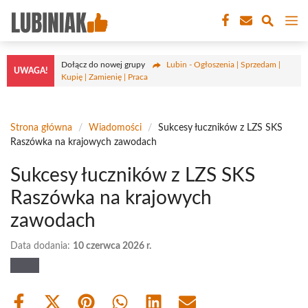
Przejdź
M
do
treści
Dołącz do nowej grupy
Lubin - Ogłoszenia | Sprzedam |
UWAGA!
Kupię | Zamienię | Praca
Strona główna
/
Wiadomości
/
Sukcesy łuczników z LZS SKS
Raszówka na krajowych zawodach
Sukcesy łuczników z LZS SKS
Raszówka na krajowych
zawodach
Data dodania:
10 czerwca 2026 r.
Share
Share
Share
Share
Share
Share