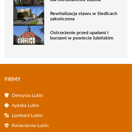
Rewitalizacja stawu w Siedlcach
zakończona
Ostrzeżenie przed upałami i
burzami w powiecie lubińskim
FIRMY
Dentysta Lubin
Apteka Lubin
Lombard Lubin
Kwiaciarnia Lubin