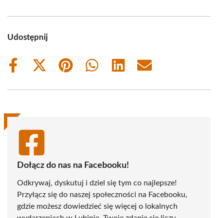
Udostępnij
Share
Share
Share
Share
Share
Share
on
on
on
on
on
on
Facebook
X
Pinterest
WhatsApp
LinkedIn
Email
(Twitter)
Dołącz do nas na Facebooku!
Odkrywaj, dyskutuj i dziel się tym co najlepsze!
Przyłącz się do naszej społeczności na Facebooku,
gdzie możesz dowiedzieć się więcej o lokalnych