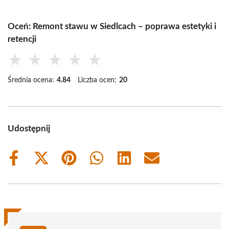
Oceń: Remont stawu w Siedlcach – poprawa estetyki i
retencji
★
★
★
★
★
Średnia ocena:
4.84
Liczba ocen:
20
Udostępnij
Share
Share
Share
Share
Share
Share
on
on
on
on
on
on
Facebook
X
Pinterest
WhatsApp
LinkedIn
Email
(Twitter)