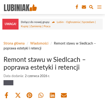
Przejdź
M
do
treści
Dołącz do nowej grupy
Lubin - Ogłoszenia | Sprzedam |
UWAGA!
Kupię | Zamienię | Praca
Strona główna
/
Wiadomości
/
Remont stawu w Siedlcach –
poprawa estetyki i retencji
Remont stawu w Siedlcach –
poprawa estetyki i retencji
Data dodania:
2 czerwca 2026 r.
Share
Share
Share
Share
Share
Share
on
on
on
on
on
on
Facebook
X
Pinterest
WhatsApp
LinkedIn
Email