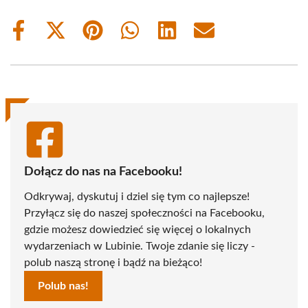
Share
Share
Share
Share
Share
Share
on
on
on
on
on
on
Facebook
X
Pinterest
WhatsApp
LinkedIn
Email
(Twitter)
Dołącz do nas na Facebooku!
Odkrywaj, dyskutuj i dziel się tym co najlepsze!
Przyłącz się do naszej społeczności na Facebooku,
gdzie możesz dowiedzieć się więcej o lokalnych
wydarzeniach w Lubinie. Twoje zdanie się liczy -
polub naszą stronę i bądź na bieżąco!
Polub nas!