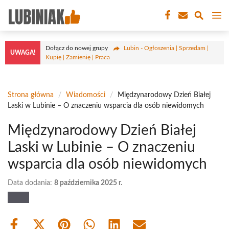
Przejdź
M
do
treści
Dołącz do nowej grupy
Lubin - Ogłoszenia | Sprzedam |
UWAGA!
Kupię | Zamienię | Praca
Strona główna
/
Wiadomości
/
Międzynarodowy Dzień Białej
Laski w Lubinie – O znaczeniu wsparcia dla osób niewidomych
Międzynarodowy Dzień Białej
Laski w Lubinie – O znaczeniu
wsparcia dla osób niewidomych
Data dodania:
8 października 2025 r.
Share
Share
Share
Share
Share
Share