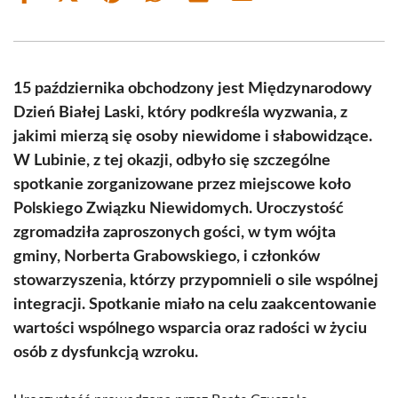
on
on
on
on
on
on
Facebook
X
Pinterest
WhatsApp
LinkedIn
Email
(Twitter)
15 października obchodzony jest Międzynarodowy
Dzień Białej Laski, który podkreśla wyzwania, z
jakimi mierzą się osoby niewidome i słabowidzące.
W Lubinie, z tej okazji, odbyło się szczególne
spotkanie zorganizowane przez miejscowe koło
Polskiego Związku Niewidomych. Uroczystość
zgromadziła zaproszonych gości, w tym wójta
gminy, Norberta Grabowskiego, i członków
stowarzyszenia, którzy przypomnieli o sile wspólnej
integracji. Spotkanie miało na celu zaakcentowanie
wartości wspólnego wsparcia oraz radości w życiu
osób z dysfunkcją wzroku.