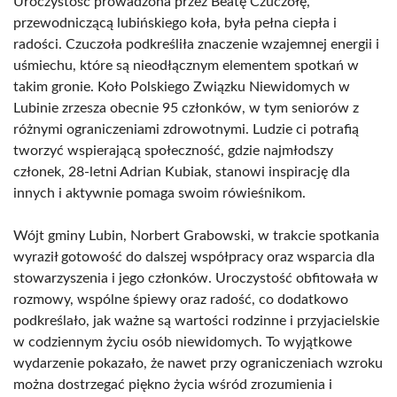
Uroczystość prowadzona przez Beatę Czuczołę,
przewodniczącą lubińskiego koła, była pełna ciepła i
radości. Czuczoła podkreśliła znaczenie wzajemnej energii i
uśmiechu, które są nieodłącznym elementem spotkań w
takim gronie. Koło Polskiego Związku Niewidomych w
Lubinie zrzesza obecnie 95 członków, w tym seniorów z
różnymi ograniczeniami zdrowotnymi. Ludzie ci potrafią
tworzyć wspierającą społeczność, gdzie najmłodszy
członek, 28-letni Adrian Kubiak, stanowi inspirację dla
innych i aktywnie pomaga swoim rówieśnikom.
Wójt gminy Lubin, Norbert Grabowski, w trakcie spotkania
wyraził gotowość do dalszej współpracy oraz wsparcia dla
stowarzyszenia i jego członków. Uroczystość obfitowała w
rozmowy, wspólne śpiewy oraz radość, co dodatkowo
podkreślało, jak ważne są wartości rodzinne i przyjacielskie
w codziennym życiu osób niewidomych. To wyjątkowe
wydarzenie pokazało, że nawet przy ograniczeniach wzroku
można dostrzegać piękno życia wśród zrozumienia i