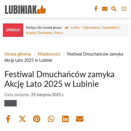
Przejdź
M
do
treści
Dołącz do nowej grupy
Lubin - Ogłoszenia | Sprzedam |
UWAGA!
Kupię | Zamienię | Praca
Strona główna
/
Wiadomości
/
Festiwal Dmuchańców zamyka
Akcję Lato 2025 w Lubinie
Festiwal Dmuchańców zamyka
Akcję Lato 2025 w Lubinie
Data dodania:
29 sierpnia 2025 r.
Share
Share
Share
Share
Share
Share
on
on
on
on
on
on
Facebook
X
Pinterest
WhatsApp
LinkedIn
Email