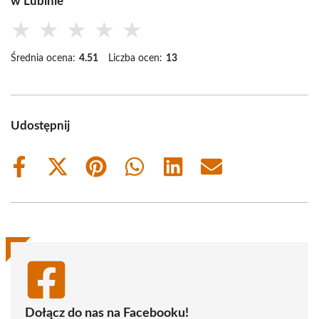
w Lubinie
★
★
★
★
★
Średnia ocena:
4.51
Liczba ocen:
13
Udostępnij
Share
Share
Share
Share
Share
Share
on
on
on
on
on
on
Facebook
X
Pinterest
WhatsApp
LinkedIn
Email
(Twitter)
Dołącz do nas na Facebooku!