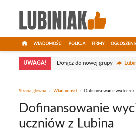
Przejdź
do
treści
WIADOMOŚCI
POLICJA
FIRMY
OGŁOSZENI
UWAGA!
Dołącz do nowej grupy
Lubi
Strona główna
/
Wiadomości
/
Dofinansowanie wycieczek 
Dofinansowanie wyci
uczniów z Lubina