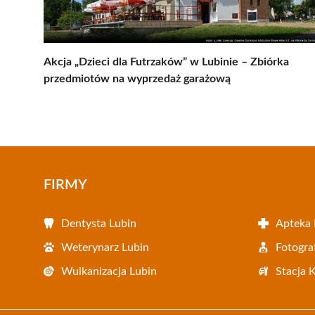
Akcja „Dzieci dla Futrzaków” w Lubinie – Zbiórka
przedmiotów na wyprzedaż garażową
FIRMY
Dentysta Lubin
Apteka 
Weterynarz Lubin
Fotogra
Wulkanizacja Lubin
Stacja 