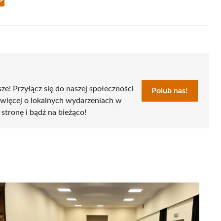
Share
on
Email
sze! Przyłącz się do naszej społeczności
Polub nas!
 więcej o lokalnych wydarzeniach w
 stronę i bądź na bieżąco!