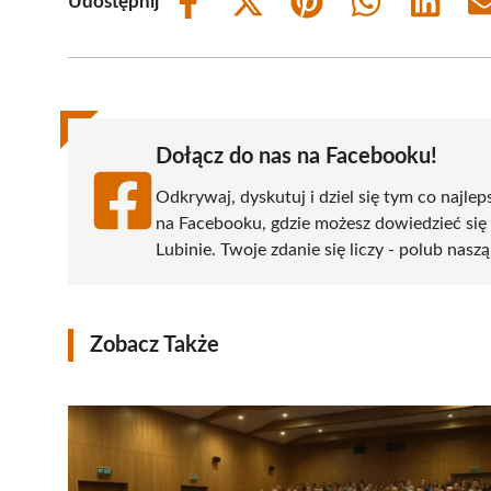
Udostępnij
Share
Share
Share
Share
Share
on
on
on
on
on
Facebook
X
Pinterest
WhatsApp
LinkedIn
(Twitter)
Dołącz do nas na Facebooku!
Odkrywaj, dyskutuj i dziel się tym co najlep
na Facebooku, gdzie możesz dowiedzieć się
Lubinie. Twoje zdanie się liczy - polub naszą
Zobacz Także