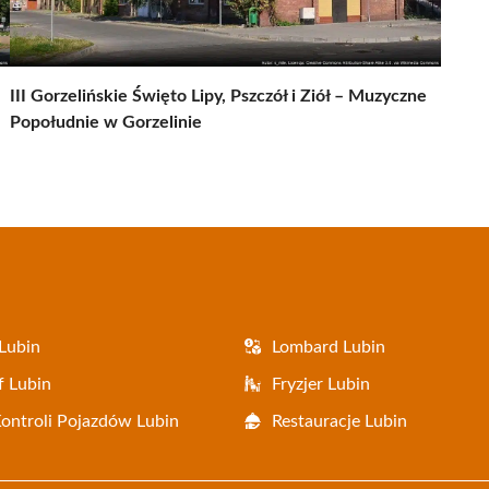
III Gorzelińskie Święto Lipy, Pszczół i Ziół – Muzyczne
Popołudnie w Gorzelinie
Lubin
Lombard Lubin
f Lubin
Fryzjer Lubin
Kontroli Pojazdów Lubin
Restauracje Lubin