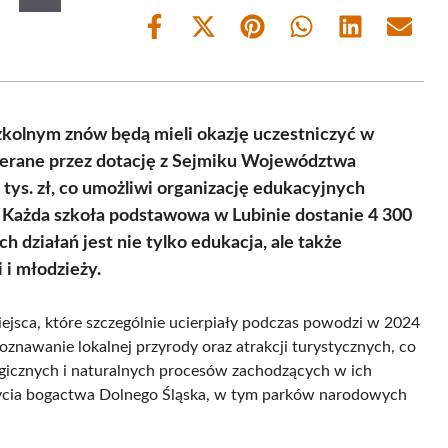
Share
Share
Share
Share
Share
Share
on
on
on
on
on
on
Facebook
X
Pinterest
WhatsApp
LinkedIn
Email
(Twitter)
kolnym znów będą mieli okazję uczestniczyć w
ierane przez dotację z Sejmiku Województwa
 tys. zł, co umożliwi organizację edukacyjnych
. Każda szkoła podstawowa w Lubinie dostanie 4 300
 działań jest nie tylko edukacja, ale także
 i młodzieży.
sca, które szczególnie ucierpiały podczas powodzi w 2024
oznawanie lokalnej przyrody oraz atrakcji turystycznych, co
ogicznych i naturalnych procesów zachodzących w ich
krycia bogactwa Dolnego Śląska, w tym parków narodowych