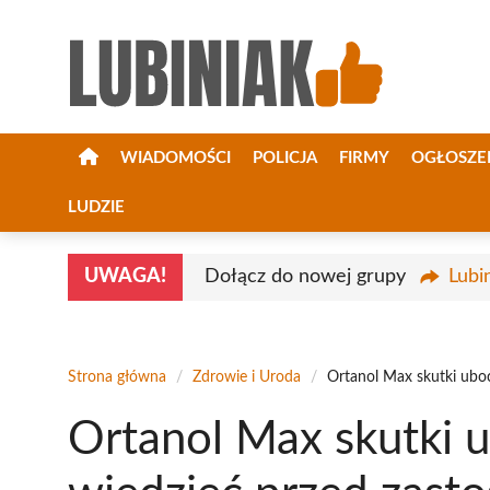
Przejdź
do
treści
WIADOMOŚCI
POLICJA
FIRMY
OGŁOSZE
LUDZIE
UWAGA!
Dołącz do nowej grupy
Lubi
Strona główna
/
Zdrowie i Uroda
/
Ortanol Max skutki ubo
Ortanol Max skutki 