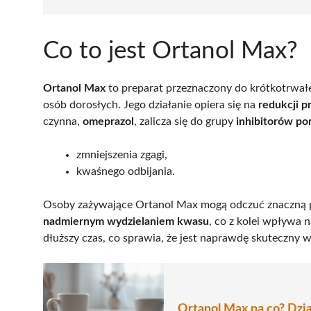
Co to jest Ortanol Max?
Ortanol Max
to preparat przeznaczony do krótkotrwa
osób dorosłych. Jego działanie opiera się na
redukcji p
czynna,
omeprazol
, zalicza się do grupy
inhibitorów p
zmniejszenia zgagi,
kwaśnego odbijania.
Osoby zażywające Ortanol Max mogą odczuć znaczną po
nadmiernym wydzielaniem kwasu
, co z kolei wpływa 
dłuższy czas, co sprawia, że jest naprawdę skuteczny 
Ortanol Max na co? Dzia