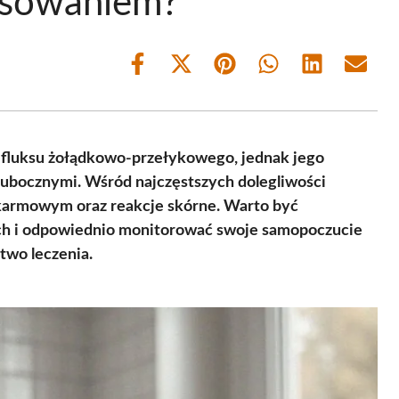
osowaniem?
Share
Share
Share
Share
Share
Share
on
on
on
on
on
on
Facebook
X
Pinterest
WhatsApp
LinkedIn
Email
(Twitter)
efluksu żołądkowo-przełykowego, jednak jego
 ubocznymi. Wśród najczęstszych dolegliwości
okarmowym oraz reakcje skórne. Warto być
ch i odpowiednio monitorować swoje samopoczucie
two leczenia.