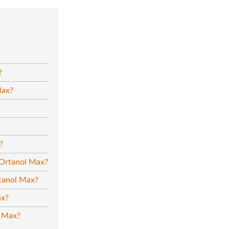
?
Max?
?
 Ortanol Max?
rtanol Max?
ax?
l Max?