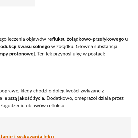
łego leczenia objawów
refluksu żołądkowo-przełykowego
u
rodukcji kwasu solnego
w żołądku. Główna substancja
ompy protonowej
. Ten lek przynosi ulgę w postaci:
prawę, kiedy chodzi o dolegliwości związane z
na
lepszą jakość życia
. Dodatkowo, omeprazol działa przez
w łagodzeniu objawów refluksu.
łanie i wskazania leku