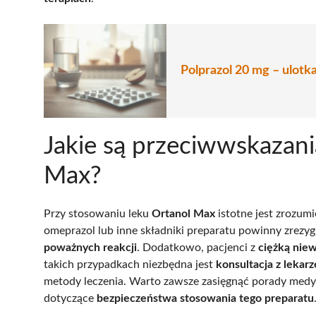
Polprazol 20 mg – ulotk
Jakie są przeciwwskazan
Max?
Przy stosowaniu leku
Ortanol Max
istotne jest zrozum
omeprazol lub inne składniki preparatu powinny zrezy
poważnych reakcji
. Dodatkowo, pacjenci z
ciężką nie
takich przypadkach niezbędna jest
konsultacja z lekar
metody leczenia. Warto zawsze zasięgnąć porady medycz
dotyczące
bezpieczeństwa stosowania tego preparatu