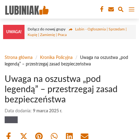
Przejdź
M
do
treści
Dołącz do nowej grupy
Lubin - Ogłoszenia | Sprzedam |
UWAGA!
Kupię | Zamienię | Praca
Strona główna
/
Kronika Policyjna
/
Uwaga na oszustwa „pod
legendą” – przestrzegaj zasad bezpieczeństwa
Uwaga na oszustwa „pod
legendą” – przestrzegaj zasad
bezpieczeństwa
Data dodania:
9 marca 2025 r.
Share
Share
Share
Share
Share
Share