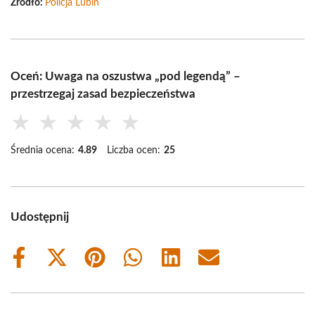
Źródło:
Policja Lubin
Oceń: Uwaga na oszustwa „pod legendą” –
przestrzegaj zasad bezpieczeństwa
★
★
★
★
★
Średnia ocena:
4.89
Liczba ocen:
25
Udostępnij
Share
Share
Share
Share
Share
Share
on
on
on
on
on
on
Facebook
X
Pinterest
WhatsApp
LinkedIn
Email
(Twitter)