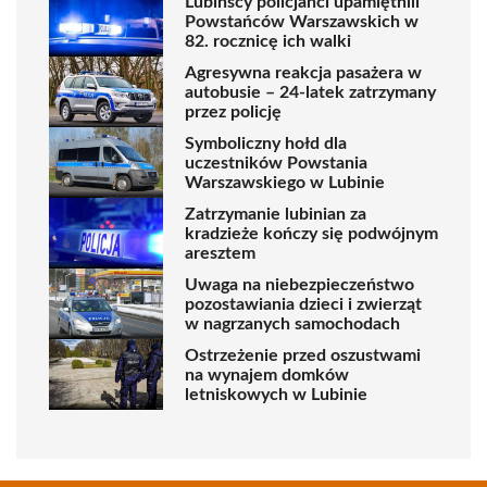
Lubińscy policjanci upamiętnili
Powstańców Warszawskich w
82. rocznicę ich walki
Agresywna reakcja pasażera w
autobusie – 24-latek zatrzymany
przez policję
Symboliczny hołd dla
uczestników Powstania
Warszawskiego w Lubinie
Zatrzymanie lubinian za
kradzieże kończy się podwójnym
aresztem
Uwaga na niebezpieczeństwo
pozostawiania dzieci i zwierząt
w nagrzanych samochodach
Ostrzeżenie przed oszustwami
na wynajem domków
letniskowych w Lubinie