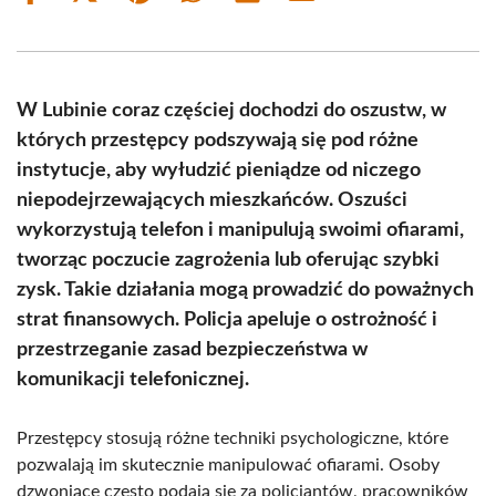
on
on
on
on
on
on
Facebook
X
Pinterest
WhatsApp
LinkedIn
Email
(Twitter)
W Lubinie coraz częściej dochodzi do oszustw, w
których przestępcy podszywają się pod różne
instytucje, aby wyłudzić pieniądze od niczego
niepodejrzewających mieszkańców. Oszuści
wykorzystują telefon i manipulują swoimi ofiarami,
tworząc poczucie zagrożenia lub oferując szybki
zysk. Takie działania mogą prowadzić do poważnych
strat finansowych. Policja apeluje o ostrożność i
przestrzeganie zasad bezpieczeństwa w
komunikacji telefonicznej.
Przestępcy stosują różne techniki psychologiczne, które
pozwalają im skutecznie manipulować ofiarami. Osoby
dzwoniące często podają się za policjantów, pracowników