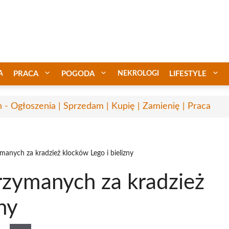
A
PRACA
POGODA
NEKROLOGI
LIFESTYLE
n - Ogłoszenia | Sprzedam | Kupię | Zamienię | Praca
manych za kradzież klocków Lego i bielizny
rzymanych za kradzież
ny