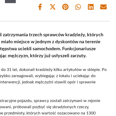
Share
Share
Share
Share
Share
Share
on
on
on
on
on
on
Facebook
X
Pinterest
WhatsApp
LinkedIn
Email
(Twitter)
ali zatrzymania trzech sprawców kradzieży, których
ie miało miejsce w jednym z dyskontów na terenie
stępstwa uciekli samochodem. Funkcjonariusze
jąc mężczyzn, którzy już usłyszeli zarzuty.
do 31 lat, dokonali kradzieży kilku artykułów w sklepie. Po
ybko zareagowali, wybiegając z lokalu i uciekając do
terwencji, jednak mężczyźni stawili opór i sprawnie
ejestracyjne pojazdu, sprawcy zostali zatrzymani w rejonie
rowani, próbowali pozbyć się skradzionych rzeczy,
ione przedmioty, których wartość oszacowano na 1300