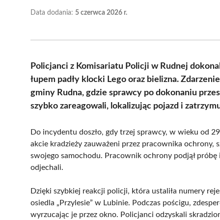
Data dodania:
5 czerwca 2026 r.
Policjanci z Komisariatu Policji w Rudnej dokon
łupem padły klocki Lego oraz bielizna. Zdarzen
gminy Rudna, gdzie sprawcy po dokonaniu prze
szybko zareagowali, lokalizując pojazd i zatrzymu
Do incydentu doszło, gdy trzej sprawcy, w wieku od 29 
akcie kradzieży zauważeni przez pracownika ochrony, sz
swojego samochodu. Pracownik ochrony podjął próbę in
odjechali.
Dzięki szybkiej reakcji policji, która ustaliła numery r
osiedla „Przylesie” w Lubinie. Podczas pościgu, zdespe
wyrzucając je przez okno. Policjanci odzyskali skradz