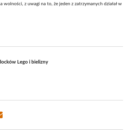
ia wolności, z uwagi na to, że jeden z zatrzymanych działał w
locków Lego i bielizny
Share
on
Email