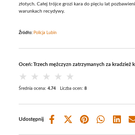
złotych. Całej trójce grozi kara do pięciu lat pozbawien
warunkach recydywy.
Źródło:
Policja Lubin
Oceń: Trzech mężczyzn zatrzymanych za kradzież k
★
★
★
★
★
Średnia ocena:
4.74
Liczba ocen:
8
Udostępnij
Share
Share
Share
Share
Share
on
on
on
on
on
Facebook
X
Pinterest
WhatsApp
LinkedIn