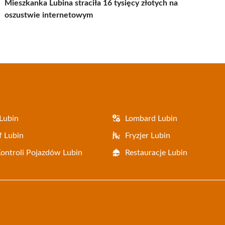
Mieszkanka Lubina straciła 16 tysięcy złotych na
oszustwie internetowym
Lubin
Lombard Lubin
f Lubin
Fryzjer Lubin
Kontroli Pojazdów Lubin
Restauracje Lubin