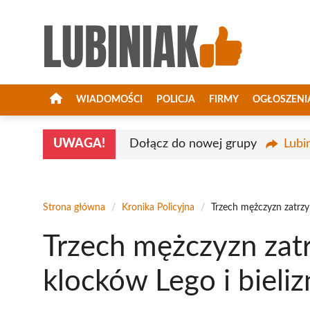
Przejdź
do
treści
WIADOMOŚCI
POLICJA
FIRMY
OGŁOSZENI
UWAGA!
Dołącz do nowej grupy
Lubi
Strona główna
/
Kronika Policyjna
/
Trzech mężczyzn zatrzy
Trzech mężczyzn zat
klocków Lego i bieliz