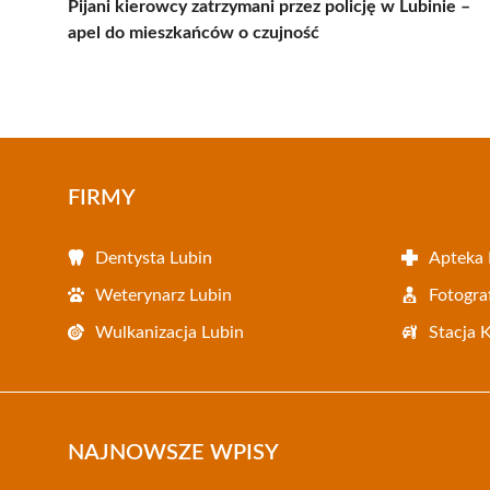
Pijani kierowcy zatrzymani przez policję w Lubinie –
apel do mieszkańców o czujność
FIRMY
Dentysta Lubin
Apteka 
Weterynarz Lubin
Fotogra
Wulkanizacja Lubin
Stacja 
NAJNOWSZE WPISY