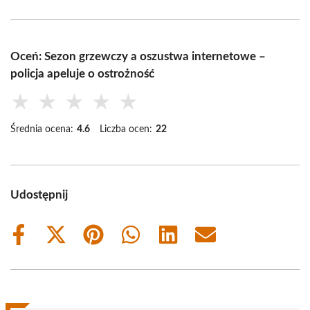
Oceń: Sezon grzewczy a oszustwa internetowe –
policja apeluje o ostrożność
★
★
★
★
★
Średnia ocena:
4.6
Liczba ocen:
22
Udostępnij
Share
Share
Share
Share
Share
Share
on
on
on
on
on
on
Facebook
X
Pinterest
WhatsApp
LinkedIn
Email
(Twitter)