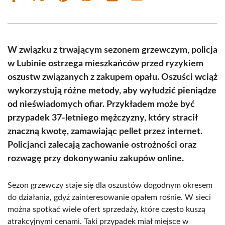
on
on
on
on
on
on
Facebook
X
Pinterest
WhatsApp
LinkedIn
Email
(Twitter)
W związku z trwającym sezonem grzewczym, policja
w Lubinie ostrzega mieszkańców przed ryzykiem
oszustw związanych z zakupem opału. Oszuści wciąż
wykorzystują różne metody, aby wyłudzić pieniądze
od nieświadomych ofiar. Przykładem może być
przypadek 37-letniego mężczyzny, który stracił
znaczną kwotę, zamawiając pellet przez internet.
Policjanci zalecają zachowanie ostrożności oraz
rozwagę przy dokonywaniu zakupów online.
Sezon grzewczy staje się dla oszustów dogodnym okresem
do działania, gdyż zainteresowanie opałem rośnie. W sieci
można spotkać wiele ofert sprzedaży, które często kuszą
atrakcyjnymi cenami. Taki przypadek miał miejsce w