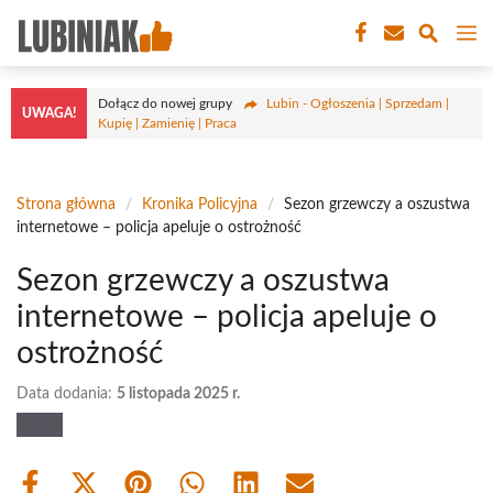
Przejdź
M
do
treści
Dołącz do nowej grupy
Lubin - Ogłoszenia | Sprzedam |
UWAGA!
Kupię | Zamienię | Praca
Strona główna
/
Kronika Policyjna
/
Sezon grzewczy a oszustwa
internetowe – policja apeluje o ostrożność
Sezon grzewczy a oszustwa
internetowe – policja apeluje o
ostrożność
Data dodania:
5 listopada 2025 r.
Share
Share
Share
Share
Share
Share