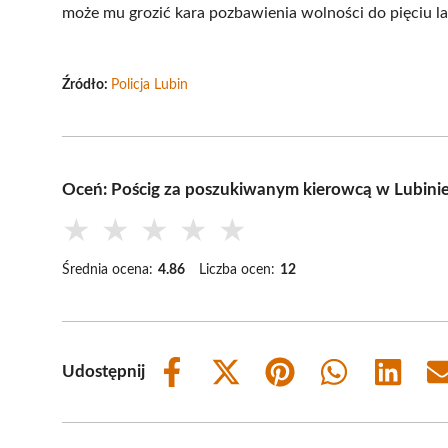
może mu grozić kara pozbawienia wolności do pięciu la
Źródło:
Policja Lubin
Oceń: Pościg za poszukiwanym kierowcą w Lubini
★
★
★
★
★
Średnia ocena:
4.86
Liczba ocen:
12
Udostępnij
Share
Share
Share
Share
Share
on
on
on
on
on
Facebook
X
Pinterest
WhatsApp
LinkedIn
(Twitter)