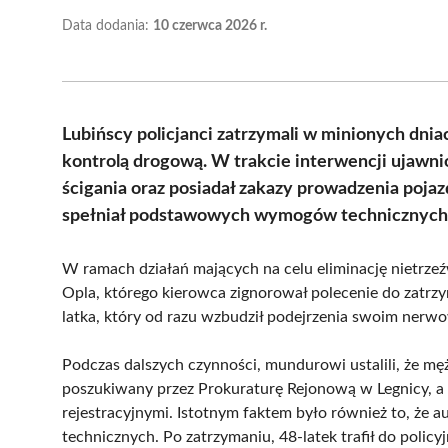
Data dodania:
10 czerwca 2026 r.
Lubińscy policjanci zatrzymali w minionych dnia
kontrolą drogową. W trakcie interwencji ujawn
ścigania oraz posiadał zakazy prowadzenia poja
spełniał podstawowych wymogów technicznych 
W ramach działań mających na celu eliminację nietrzeź
Opla, którego kierowca zignorował polecenie do zatrzy
latka, który od razu wzbudził podejrzenia swoim ne
Podczas dalszych czynności, mundurowi ustalili, że m
poszukiwany przez Prokuraturę Rejonową w Legnicy, a t
rejestracyjnymi. Istotnym faktem było również to, że 
technicznych. Po zatrzymaniu, 48-latek trafił do policyj