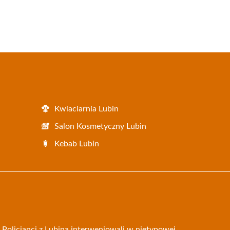
Kwiaciarnia Lubin
Salon Kosmetyczny Lubin
Kebab Lubin
 Policjanci z Lubina interweniowali w nietypowej