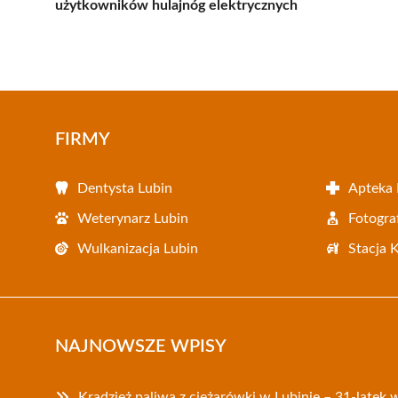
użytkowników hulajnóg elektrycznych
FIRMY
Dentysta Lubin
Apteka 
Weterynarz Lubin
Fotogra
Wulkanizacja Lubin
Stacja 
NAJNOWSZE WPISY
Kradzież paliwa z ciężarówki w Lubinie – 31-latek w