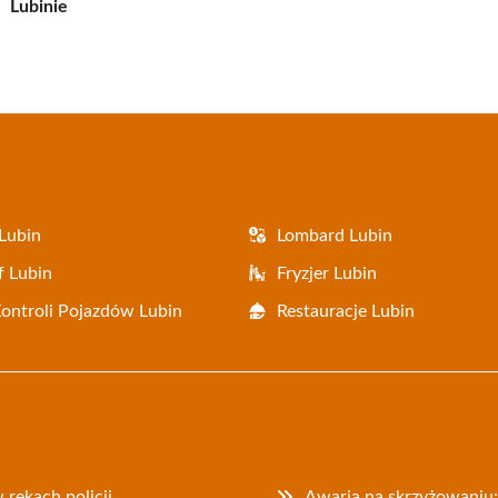
Lubinie
Lubin
Lombard Lubin
f Lubin
Fryzjer Lubin
Kontroli Pojazdów Lubin
Restauracje Lubin
 rękach policji
Awaria na skrzyżowaniu: