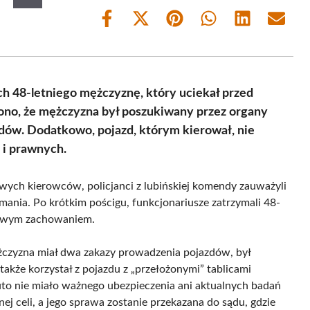
Share
Share
Share
Share
Share
Share
on
on
on
on
on
on
Facebook
X
Pinterest
WhatsApp
LinkedIn
Email
(Twitter)
ch 48-letniego mężczyznę, który uciekał przed
iono, że mężczyzna był poszukiwany przez organy
zdów. Dodatkowo, pojazd, którym kierował, nie
i prawnych.
wych kierowców, policjanci z lubińskiej komendy zauważyli
mania. Po krótkim pościgu, funkcjonariusze zatrzymali 48-
rwowym zachowaniem.
ężczyzna miał dwa zakazy prowadzenia pojazdów, był
akże korzystał z pojazdu z „przełożonymi” tablicami
auto nie miało ważnego ubezpieczenia ani aktualnych badań
nej celi, a jego sprawa zostanie przekazana do sądu, gdzie