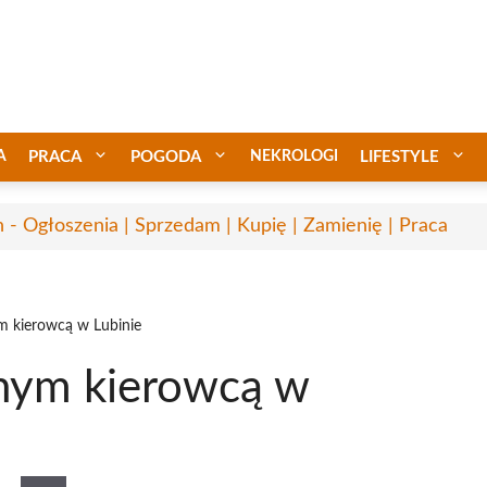
A
PRACA
POGODA
NEKROLOGI
LIFESTYLE
n - Ogłoszenia | Sprzedam | Kupię | Zamienię | Praca
m kierowcą w Lubinie
nym kierowcą w