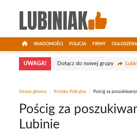
Przejdź
do
treści
WIADOMOŚCI
POLICJA
FIRMY
OGŁOSZENI
UWAGA!
Dołącz do nowej grupy
Lubi
Strona główna
/
Kronika Policyjna
/
Pościg za poszukiwany
Pościg za poszukiwa
Lubinie