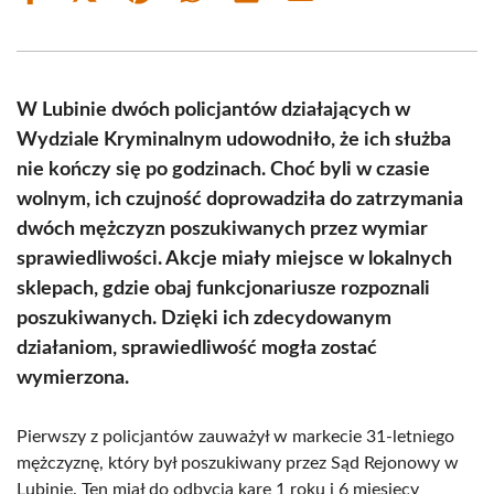
on
on
on
on
on
on
Facebook
X
Pinterest
WhatsApp
LinkedIn
Email
(Twitter)
W Lubinie dwóch policjantów działających w
Wydziale Kryminalnym udowodniło, że ich służba
nie kończy się po godzinach. Choć byli w czasie
wolnym, ich czujność doprowadziła do zatrzymania
dwóch mężczyzn poszukiwanych przez wymiar
sprawiedliwości. Akcje miały miejsce w lokalnych
sklepach, gdzie obaj funkcjonariusze rozpoznali
poszukiwanych. Dzięki ich zdecydowanym
działaniom, sprawiedliwość mogła zostać
wymierzona.
Pierwszy z policjantów zauważył w markecie 31-letniego
mężczyznę, który był poszukiwany przez Sąd Rejonowy w
Lubinie. Ten miał do odbycia karę 1 roku i 6 miesięcy