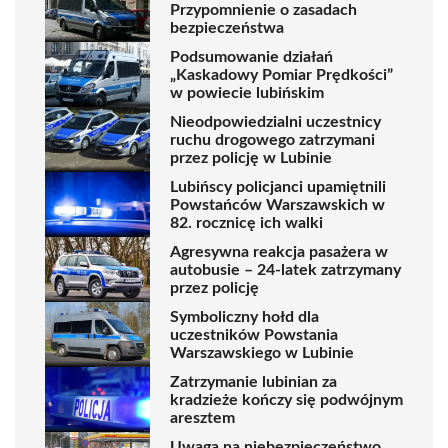
Przypomnienie o zasadach
bezpieczeństwa
Podsumowanie działań
„Kaskadowy Pomiar Prędkości”
w powiecie lubińskim
Nieodpowiedzialni uczestnicy
ruchu drogowego zatrzymani
przez policję w Lubinie
Lubińscy policjanci upamiętnili
Powstańców Warszawskich w
82. rocznicę ich walki
Agresywna reakcja pasażera w
autobusie – 24-latek zatrzymany
przez policję
Symboliczny hołd dla
uczestników Powstania
Warszawskiego w Lubinie
Zatrzymanie lubinian za
kradzieże kończy się podwójnym
aresztem
Uwaga na niebezpieczeństwo