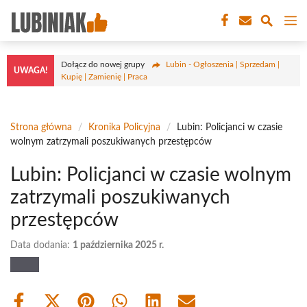
Przejdź
M
do
treści
Dołącz do nowej grupy
Lubin - Ogłoszenia | Sprzedam |
UWAGA!
Kupię | Zamienię | Praca
Strona główna
/
Kronika Policyjna
/
Lubin: Policjanci w czasie
wolnym zatrzymali poszukiwanych przestępców
Lubin: Policjanci w czasie wolnym
zatrzymali poszukiwanych
przestępców
Data dodania:
1 października 2025 r.
Share
Share
Share
Share
Share
Share