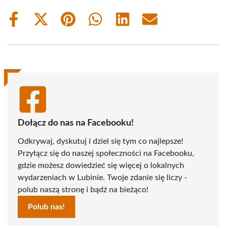
Share
Share
Share
Share
Share
Share
on
on
on
on
on
on
Facebook
X
Pinterest
WhatsApp
LinkedIn
Email
(Twitter)
Dołącz do nas na Facebooku!
Odkrywaj, dyskutuj i dziel się tym co najlepsze!
Przyłącz się do naszej społeczności na Facebooku,
gdzie możesz dowiedzieć się więcej o lokalnych
wydarzeniach w Lubinie. Twoje zdanie się liczy -
polub naszą stronę i bądź na bieżąco!
Polub nas!