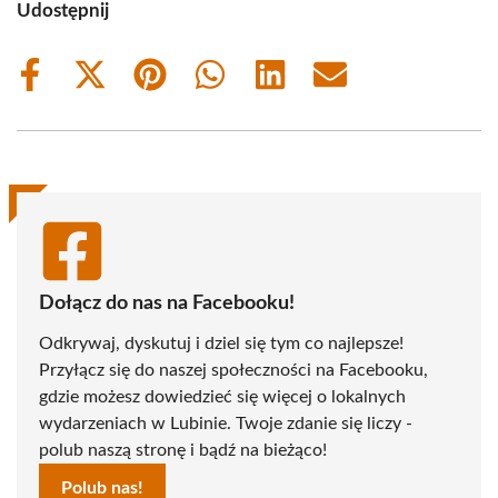
Udostępnij
Share
Share
Share
Share
Share
Share
on
on
on
on
on
on
Facebook
X
Pinterest
WhatsApp
LinkedIn
Email
(Twitter)
Dołącz do nas na Facebooku!
Odkrywaj, dyskutuj i dziel się tym co najlepsze!
Przyłącz się do naszej społeczności na Facebooku,
gdzie możesz dowiedzieć się więcej o lokalnych
wydarzeniach w Lubinie. Twoje zdanie się liczy -
polub naszą stronę i bądź na bieżąco!
Polub nas!