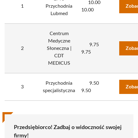
10.00
1
Przychodnia
Zobac
10.00
Lubmed
Centrum
Medyczne
9.75
2
Słoneczna |
Zobac
9.75
CDT
MEDICUS
Przychodnia
9.50
3
Zobac
specjalistyczna
9.50
Przedsiębiorco! Zadbaj o widoczność swojej
firmy!