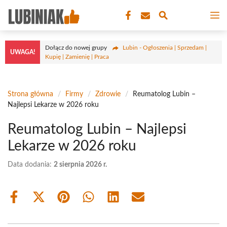
Przejdź
M
do
treści
Dołącz do nowej grupy
Lubin - Ogłoszenia | Sprzedam |
UWAGA!
Kupię | Zamienię | Praca
Strona główna
/
Firmy
/
Zdrowie
/
Reumatolog Lubin –
Najlepsi Lekarze w 2026 roku
Reumatolog Lubin – Najlepsi
Lekarze w 2026 roku
Data dodania:
2 sierpnia 2026 r.
Share
Share
Share
Share
Share
Share
on
on
on
on
on
on
Facebook
X
Pinterest
WhatsApp
LinkedIn
Email
(Twitter)