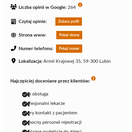
Liczba opinii w Google:
264
Czytaj opinie:
Zobacz profil
Strona www:
Pokaż stronę
Numer telefonu:
Pokaż numer
Lokalizacja:
Armii Krajowej 35, 59-300 Lubin
Najczęściej doceniane przez klientów:
miła obsługa
profesjonalni lekarze
dobry kontakt z pacjentem
pomocny personel rejestracji
przyjazne podejście do dzieci