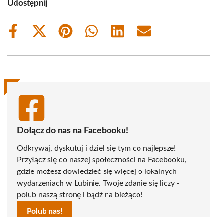
Udostępnij
Share
Share
Share
Share
Share
Share
on
on
on
on
on
on
Facebook
X
Pinterest
WhatsApp
LinkedIn
Email
(Twitter)
Dołącz do nas na Facebooku!
Odkrywaj, dyskutuj i dziel się tym co najlepsze!
Przyłącz się do naszej społeczności na Facebooku,
gdzie możesz dowiedzieć się więcej o lokalnych
wydarzeniach w Lubinie. Twoje zdanie się liczy -
polub naszą stronę i bądź na bieżąco!
Polub nas!