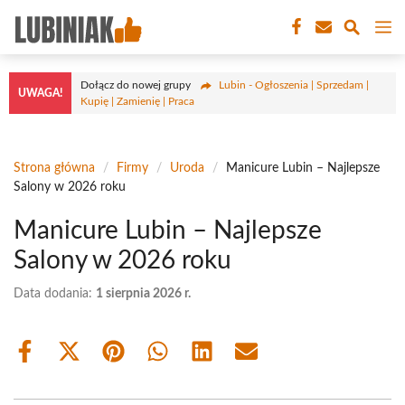
Przejdź
M
do
treści
Dołącz do nowej grupy
Lubin - Ogłoszenia | Sprzedam |
UWAGA!
Kupię | Zamienię | Praca
Strona główna
/
Firmy
/
Uroda
/
Manicure Lubin – Najlepsze
Salony w 2026 roku
Manicure Lubin – Najlepsze
Salony w 2026 roku
Data dodania:
1 sierpnia 2026 r.
Share
Share
Share
Share
Share
Share
on
on
on
on
on
on
Facebook
X
Pinterest
WhatsApp
LinkedIn
Email
(Twitter)