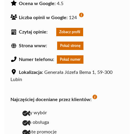
Ocena w Google:
4.5
Liczba opinii w Google:
124
Czytaj opinie:
Zobacz profil
Strona www:
Pokaż stronę
Numer telefonu:
Pokaż numer
Lokalizacja:
Generała Józefa Bema 1, 59-300
Lubin
Najczęściej doceniane przez klientów:
duży wybór
miła obsługa
częste promocje