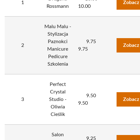
1
Zobacz
Rossmann
10.00
Malu Malu -
Stylizacja
Paznokci
9.75
2
Zobacz
Manicure
9.75
Pedicure
Szkolenia
Perfect
Crystal
9.50
3
Studio -
Zobacz
9.50
Oliwia
Cieślik
Salon
9.25