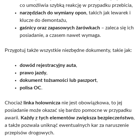
co umożliwia szybką reakcję w przypadku przebicia,
narzędziach do wymiany opon
, takich jak lewarek i
klucze do demontażu,
gaśnicy oraz zapasowych żarówkach
– zaleca się ich
posiadanie, a czasem nawet wymaga.
Przygotuj także wszystkie niezbędne dokumenty, takie jak:
dowód rejestracyjny auta
,
prawo jazdy
,
dokument tożsamości lub paszport
,
polisa OC
.
Chociaż
linka holownicza
nie jest obowiązkowa, to jej
posiadanie może okazać się bardzo pomocne w przypadku
awarii.
Każdy z tych elementów zwiększa bezpieczeństwo
,
a także pozwala uniknąć ewentualnych kar za naruszenie
przepisów drogowych.