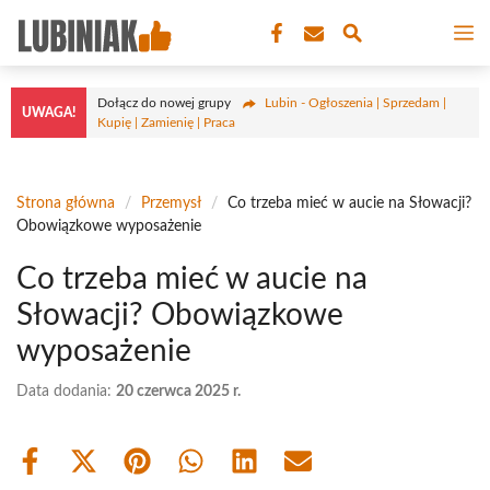
Przejdź
M
do
treści
Dołącz do nowej grupy
Lubin - Ogłoszenia | Sprzedam |
UWAGA!
Kupię | Zamienię | Praca
Strona główna
/
Przemysł
/
Co trzeba mieć w aucie na Słowacji?
Obowiązkowe wyposażenie
Co trzeba mieć w aucie na
Słowacji? Obowiązkowe
wyposażenie
Data dodania:
20 czerwca 2025 r.
Share
Share
Share
Share
Share
Share
on
on
on
on
on
on