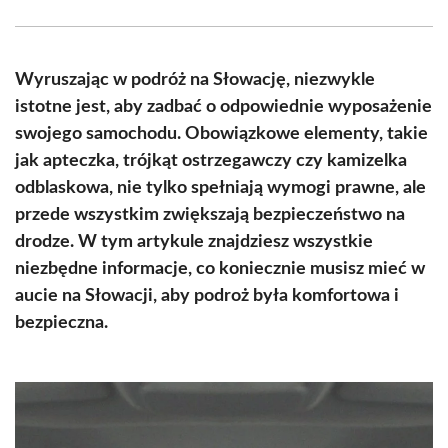
Facebook
X
Pinterest
WhatsApp
LinkedIn
Email
(Twitter)
Wyruszając w podróż na Słowację, niezwykle
istotne jest, aby zadbać o odpowiednie wyposażenie
swojego samochodu. Obowiązkowe elementy, takie
jak apteczka, trójkąt ostrzegawczy czy kamizelka
odblaskowa, nie tylko spełniają wymogi prawne, ale
przede wszystkim zwiększają bezpieczeństwo na
drodze. W tym artykule znajdziesz wszystkie
niezbędne informacje, co koniecznie musisz mieć w
aucie na Słowacji, aby podroż była komfortowa i
bezpieczna.